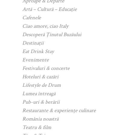
Aproape & Departe
Artă – Cultură – Educație
Cafenele
Ciao amore, ciao Italy
Descoperă Ținutul Buzăului
Destinații
Eat Drink Stay
Evenimente
Festivaluri & concerte
Hoteluri & cazări
Lifestyle de Drum
Lumea întreagă
Pub-uri & berării
Restaurante & experiențe culinare
România noastră
Teatru & film