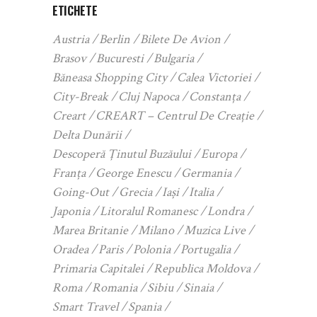
ETICHETE
Austria
Berlin
Bilete De Avion
Brasov
Bucuresti
Bulgaria
Băneasa Shopping City
Calea Victoriei
City-Break
Cluj Napoca
Constanța
Creart
CREART – Centrul De Creație
Delta Dunării
Descoperă Ținutul Buzăului
Europa
Franța
George Enescu
Germania
Going-Out
Grecia
Iași
Italia
Japonia
Litoralul Romanesc
Londra
Marea Britanie
Milano
Muzica Live
Oradea
Paris
Polonia
Portugalia
Primaria Capitalei
Republica Moldova
Roma
Romania
Sibiu
Sinaia
Smart Travel
Spania