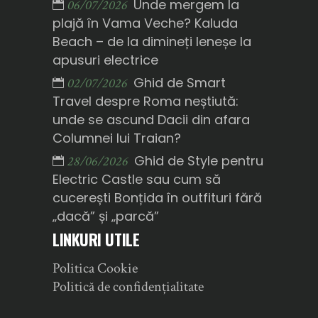
Unde mergem la
06/07/2026
plajă în Vama Veche? Kaluda
Beach – de la dimineți leneșe la
apusuri electrice
Ghid de Smart
02/07/2026
Travel despre Roma neștiută:
unde se ascund Dacii din afara
Columnei lui Traian?
Ghid de Style pentru
28/06/2026
Electric Castle sau cum să
cucerești Bonțida în outfituri fără
„dacă” și „parcă”
LINKURI UTILE
Politica Cookie
Politică de confidențialitate