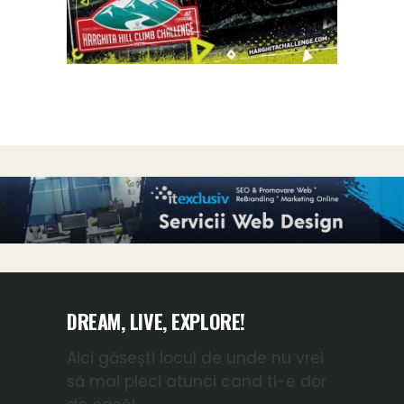
DREAM, LIVE, EXPLORE!
Aici găsești locul de unde nu vrei
să mai pleci atunci cand ti-e dor