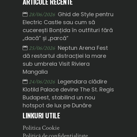
ARTICOLE RECENTE
Ghid de Style pentru
28/06/2026
Electric Castle sau cum să
cucerești Bonțida în outfituri fără
„dacă” și „parcă”
Neptun Arena Fest
25/06/2026
dă restartul distracției la mare
sub umbrela Visit Riviera
Mangalia
Legendara clădire
24/06/2026
Klotild Palace devine The St. Regis
Budapest, stabilind un nou
hotspot de lux pe Dunăre
LINKURI UTILE
Politica Cookie
Politică de confidențialitate