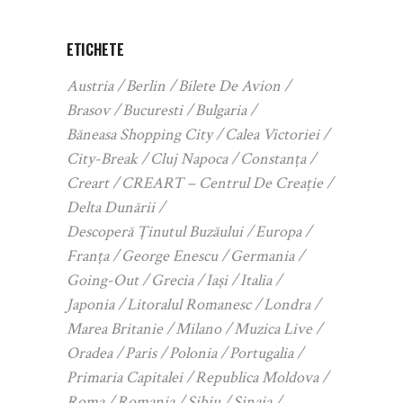
ETICHETE
Austria
Berlin
Bilete De Avion
Brasov
Bucuresti
Bulgaria
Băneasa Shopping City
Calea Victoriei
City-Break
Cluj Napoca
Constanța
Creart
CREART – Centrul De Creație
Delta Dunării
Descoperă Ținutul Buzăului
Europa
Franța
George Enescu
Germania
Going-Out
Grecia
Iași
Italia
Japonia
Litoralul Romanesc
Londra
Marea Britanie
Milano
Muzica Live
Oradea
Paris
Polonia
Portugalia
Primaria Capitalei
Republica Moldova
Roma
Romania
Sibiu
Sinaia