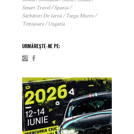
Smart Travel
Spania
Sărbători De Iarnă
Targu Mures
Timișoara
Ungaria
URMĂREȘTE-NE PE: