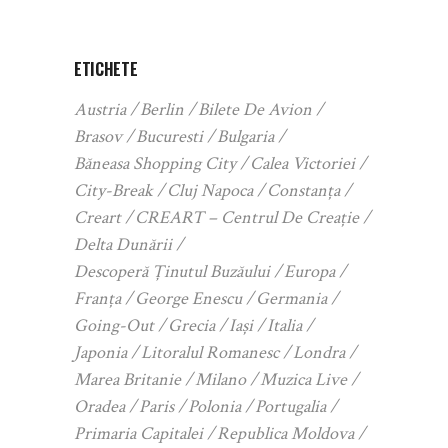
ETICHETE
Austria
Berlin
Bilete De Avion
Brasov
Bucuresti
Bulgaria
Băneasa Shopping City
Calea Victoriei
City-Break
Cluj Napoca
Constanța
Creart
CREART – Centrul De Creație
Delta Dunării
Descoperă Ținutul Buzăului
Europa
Franța
George Enescu
Germania
Going-Out
Grecia
Iași
Italia
Japonia
Litoralul Romanesc
Londra
Marea Britanie
Milano
Muzica Live
Oradea
Paris
Polonia
Portugalia
Primaria Capitalei
Republica Moldova