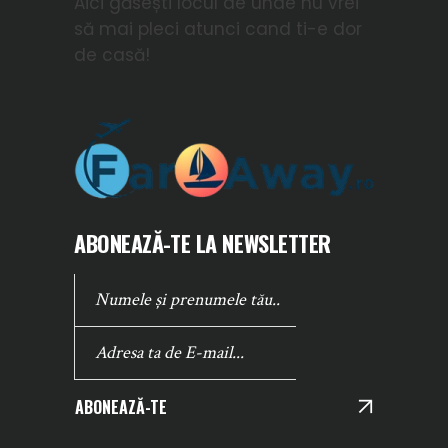
Aici găsești locul de unde nu vrei
să mai pleci atunci cand ti-e dor
de casă!
ABONEAZĂ-TE LA NEWSLETTER
ABONEAZĂ-TE