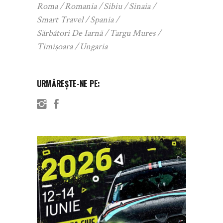
Roma
Romania
Sibiu
Sinaia
Smart Travel
Spania
Sărbători De Iarnă
Targu Mures
Timișoara
Ungaria
URMĂREȘTE-NE PE: