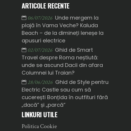
ARTICOLE RECENTE
Unde mergem la
06/07/2026
plajă în Vama Veche? Kaluda
Beach – de la dimineți leneșe la
apusuri electrice
Ghid de Smart
02/07/2026
Travel despre Roma neștiută:
unde se ascund Dacii din afara
Columnei lui Traian?
Ghid de Style pentru
28/06/2026
Electric Castle sau cum să
cucerești Bonțida în outfituri fără
„dacă” și „parcă”
LINKURI UTILE
Politica Cookie