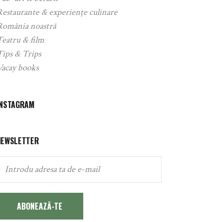
Restaurante & experiențe culinare
România noastră
Teatru & film
Tips & Trips
Vacay books
INSTAGRAM
NEWSLETTER
ABONEAZĂ-TE