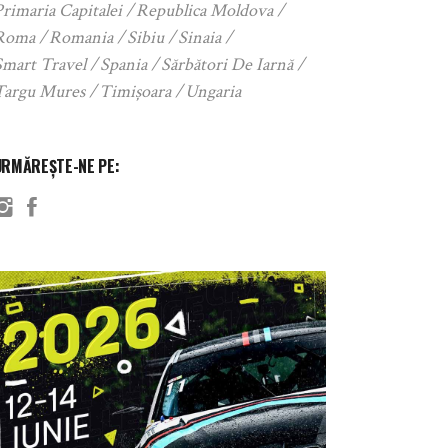
rimaria Capitalei
Republica Moldova
Roma
Romania
Sibiu
Sinaia
Smart Travel
Spania
Sărbători De Iarnă
Targu Mures
Timișoara
Ungaria
URMĂREȘTE-NE PE: