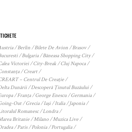
ETICHETE
Austria
Berlin
Bilete De Avion
Brasov
Bucuresti
Bulgaria
Băneasa Shopping City
alea Victoriei
City-Break
Cluj Napoca
Constanța
Creart
CREART – Centrul De Creație
Delta Dunării
Descoperă Ținutul Buzăului
Europa
Franța
George Enescu
Germania
Going-Out
Grecia
Iași
Italia
Japonia
Litoralul Romanesc
Londra
Marea Britanie
Milano
Muzica Live
Oradea
Paris
Polonia
Portugalia