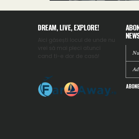
DREAM, LIVE, EXPLORE!
ABON
NEWS
Aici găsești locul de unde nu
vrei să mai pleci atunci
cand ti-e dor de casă!
ABONE