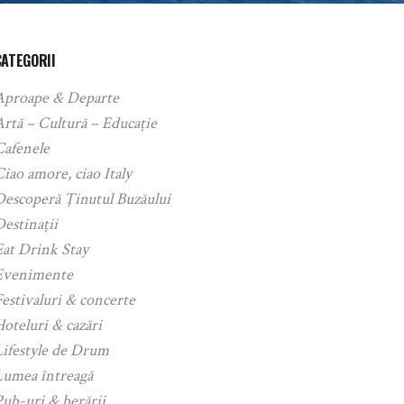
CATEGORII
Aproape & Departe
rtă – Cultură – Educație
Cafenele
iao amore, ciao Italy
Descoperă Ținutul Buzăului
estinații
Eat Drink Stay
Evenimente
estivaluri & concerte
oteluri & cazări
Lifestyle de Drum
Lumea întreagă
ub-uri & berării