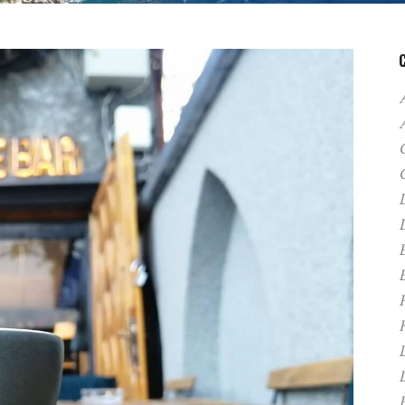
A
C
D
F
H
P