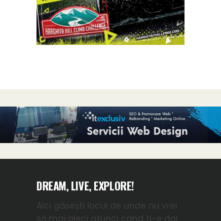
DREAM, LIVE, EXPLORE!
Aici găsești locul de unde nu vrei
să mai pleci atunci cand ti-e dor