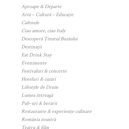
Aproape & Departe
Artă – Cultură – Educație
Cafenele
Ciao amore, ciao Italy
Descoperă Ținutul Buzăului
Destinații
Eat Drink Stay
Evenimente
Festivaluri & concerte
Hoteluri & cazări
Lifestyle de Drum
Lumea întreagă
Pub-uri & berării
Restaurante & experiențe culinare
România noastră
Teatru & film