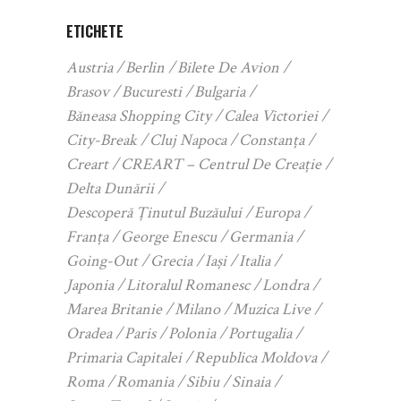
ETICHETE
Austria
Berlin
Bilete De Avion
Brasov
Bucuresti
Bulgaria
Băneasa Shopping City
Calea Victoriei
City-Break
Cluj Napoca
Constanța
Creart
CREART – Centrul De Creație
Delta Dunării
Descoperă Ținutul Buzăului
Europa
Franța
George Enescu
Germania
Going-Out
Grecia
Iași
Italia
Japonia
Litoralul Romanesc
Londra
Marea Britanie
Milano
Muzica Live
Oradea
Paris
Polonia
Portugalia
Primaria Capitalei
Republica Moldova
Roma
Romania
Sibiu
Sinaia