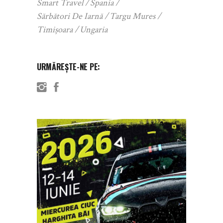
Smart Travel
Spania
Sărbători De Iarnă
Targu Mures
Timișoara
Ungaria
URMĂREȘTE-NE PE: