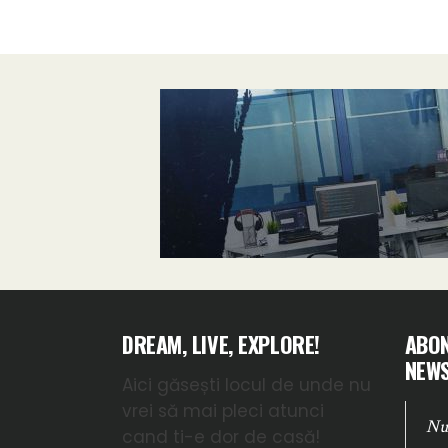
DREAM, LIVE, EXPLORE!
ABON
NEWS
Aici găsești locul de unde nu
vrei să mai pleci atunci
cand ti-e dor de casă!