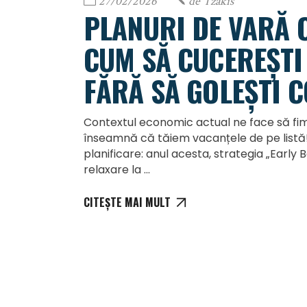
27/02/2026
de
Tzakis
PLANURI DE VARĂ C
CUM SĂ CUCEREȘTI 
FĂRĂ SĂ GOLEȘTI 
Contextul economic actual ne face să fim
înseamnă că tăiem vacanțele de pe listă! 
planificare: anul acesta, strategia „Early 
relaxare la
CITEȘTE MAI MULT