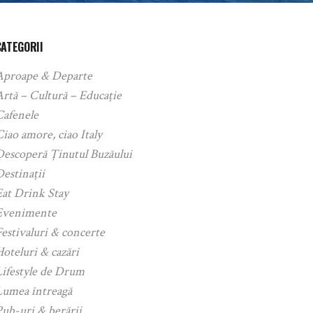
CATEGORII
Aproape & Departe
rtă – Cultură – Educație
Cafenele
iao amore, ciao Italy
Descoperă Ținutul Buzăului
estinații
Eat Drink Stay
Evenimente
estivaluri & concerte
oteluri & cazări
Lifestyle de Drum
Lumea întreagă
ub-uri & berării