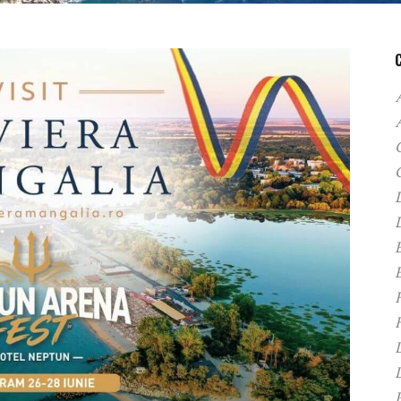
A
C
D
F
H
P