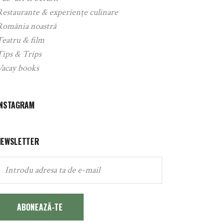
Restaurante & experiențe culinare
România noastră
Teatru & film
Tips & Trips
Vacay books
INSTAGRAM
NEWSLETTER
ABONEAZĂ-TE