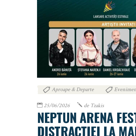
Aproape & Departe
Evenimen
,
25/06/2026
de
Tzakis
NEPTUN ARENA FES
DISTRACȚIEI LA MA