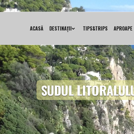
ACASĂ
DESTINAȚII
TIPS&TRIPS
APROAPE 
SUDUL LITORALULU