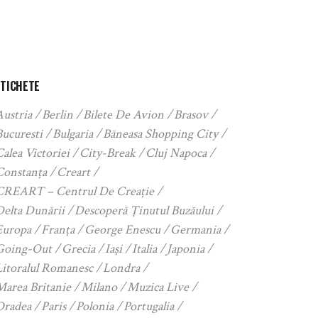
ETICHETE
Austria
Berlin
Bilete De Avion
Brasov
Bucuresti
Bulgaria
Băneasa Shopping City
alea Victoriei
City-Break
Cluj Napoca
Constanța
Creart
CREART – Centrul De Creație
Delta Dunării
Descoperă Ținutul Buzăului
Europa
Franța
George Enescu
Germania
Going-Out
Grecia
Iași
Italia
Japonia
Litoralul Romanesc
Londra
Marea Britanie
Milano
Muzica Live
Oradea
Paris
Polonia
Portugalia