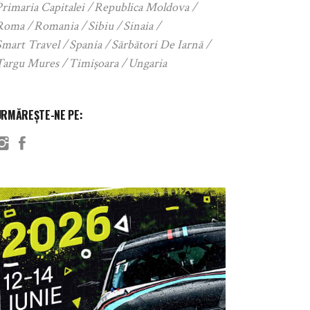
rimaria Capitalei
Republica Moldova
Roma
Romania
Sibiu
Sinaia
Smart Travel
Spania
Sărbători De Iarnă
Targu Mures
Timișoara
Ungaria
URMĂREȘTE-NE PE: