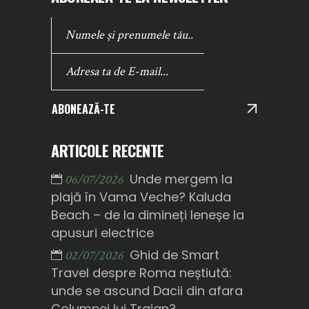
ABONEAZĂ-TE
ARTICOLE RECENTE
Unde mergem la
06/07/2026
plajă în Vama Veche? Kaluda
Beach – de la dimineți leneșe la
apusuri electrice
Ghid de Smart
02/07/2026
Travel despre Roma neștiută:
unde se ascund Dacii din afara
Columnei lui Traian?