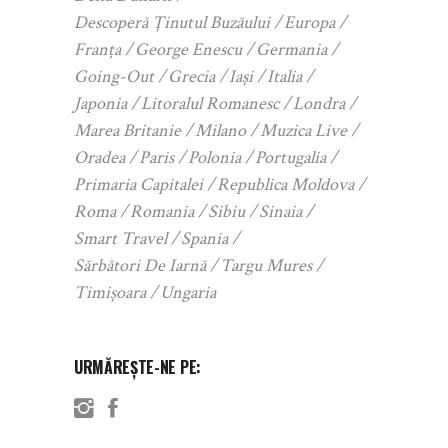
Descoperă Ținutul Buzăului
Europa
Franța
George Enescu
Germania
Going-Out
Grecia
Iași
Italia
Japonia
Litoralul Romanesc
Londra
Marea Britanie
Milano
Muzica Live
Oradea
Paris
Polonia
Portugalia
Primaria Capitalei
Republica Moldova
Roma
Romania
Sibiu
Sinaia
Smart Travel
Spania
Sărbători De Iarnă
Targu Mures
Timișoara
Ungaria
URMĂREȘTE-NE PE: