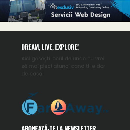
DREAM, LIVE, EXPLORE!
Aici găsești locul de unde nu vrei
să mai pleci atunci cand ti-e dor
de casă!
ABONEAZĂ-TE LA NEWSLETTER