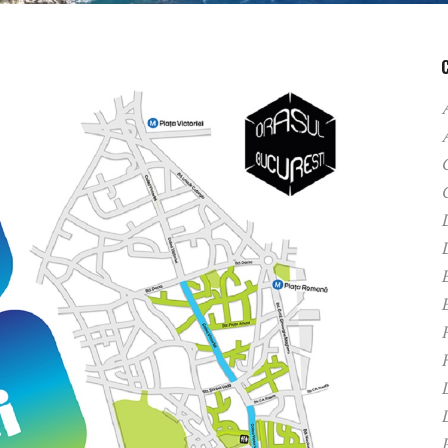
A
C
D
F
H
P