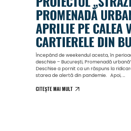
PROIECTUL „STRĂZI
PROMENADĂ URBANĂ
APRILIE PE CALEA V
CARTIERELE DIN B
Începând de weekendul acesta, în perioada
deschise – București, Promenadă urbană” r
Deschise a pornit ca un răspuns la ridicar
starea de alertă din pandemie. Apoi,
CITEȘTE MAI MULT