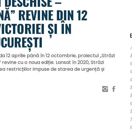
 DESCHISE –
” REVINE DIN 12
ICTORIEI ȘI ÎN
UCUREȘTI
 12 aprilie până în 12 octombrie, proiectul „Străzi
evine cu o noua ediție. Lansat în 2020, Străzi
C
ea restricțiilor impuse de starea de urgență și