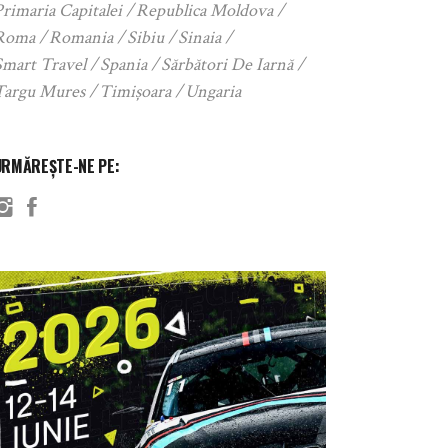
rimaria Capitalei
Republica Moldova
Roma
Romania
Sibiu
Sinaia
Smart Travel
Spania
Sărbători De Iarnă
Targu Mures
Timișoara
Ungaria
URMĂREȘTE-NE PE: