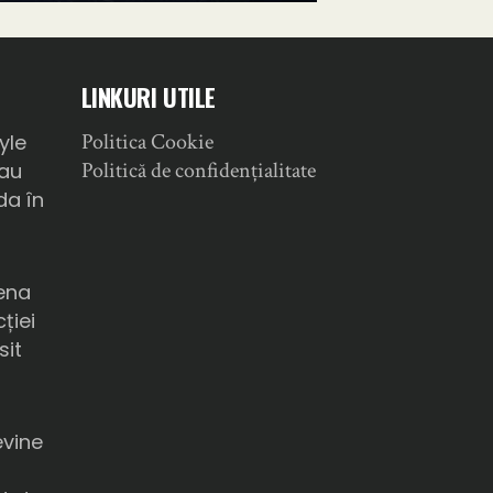
LINKURI UTILE
Politica Cookie
yle
Politică de confidențialitate
sau
da în
ena
ției
sit
a
evine