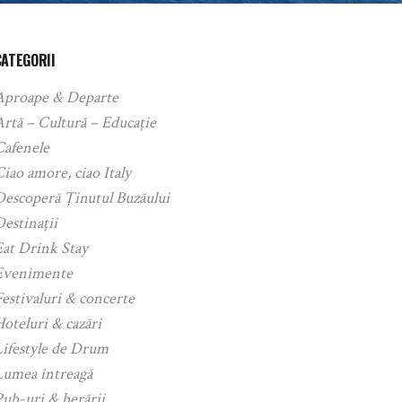
CATEGORII
Aproape & Departe
rtă – Cultură – Educație
Cafenele
iao amore, ciao Italy
Descoperă Ținutul Buzăului
estinații
Eat Drink Stay
Evenimente
estivaluri & concerte
oteluri & cazări
Lifestyle de Drum
Lumea întreagă
ub-uri & berării