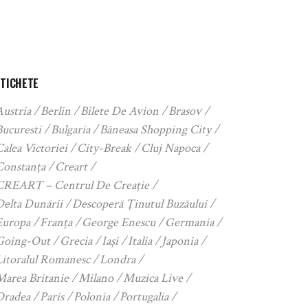
ETICHETE
Austria
Berlin
Bilete De Avion
Brasov
Bucuresti
Bulgaria
Băneasa Shopping City
alea Victoriei
City-Break
Cluj Napoca
Constanța
Creart
CREART – Centrul De Creație
Delta Dunării
Descoperă Ținutul Buzăului
Europa
Franța
George Enescu
Germania
Going-Out
Grecia
Iași
Italia
Japonia
Litoralul Romanesc
Londra
Marea Britanie
Milano
Muzica Live
Oradea
Paris
Polonia
Portugalia