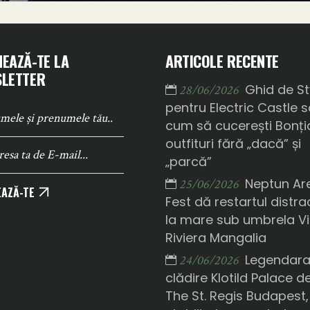
EAZĂ-TE LA
ARTICOLE RECENTE
LETTER
Ghid de St
28/06/2026
pentru Electric Castle 
cum să cucerești Bonți
outfituri fără „dacă” și
„parcă”
Neptun Ar
25/06/2026
AZĂ-TE
Fest dă restartul distrac
la mare sub umbrela Vi
Riviera Mangalia
Legendar
24/06/2026
clădire Klotild Palace d
The St. Regis Budapest,