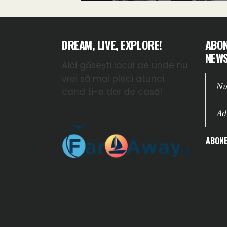
DREAM, LIVE, EXPLORE!
ABON
NEWS
Aici găsești locul de unde nu
vrei să mai pleci atunci
cand ti-e dor de casă!
ABONE