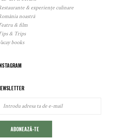
Restaurante & experiențe culinare
România noastră
Teatru & film
Tips & Trips
Vacay books
INSTAGRAM
NEWSLETTER
ABONEAZĂ-TE