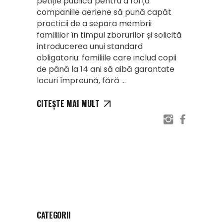
petiție publică pentru a forța
companiile aeriene să pună capăt
practicii de a separa membrii
familiilor în timpul zborurilor și solicită
introducerea unui standard
obligatoriu: familiile care includ copii
de până la 14 ani să aibă garantate
locuri împreună, fără
CITEȘTE MAI MULT
CATEGORII