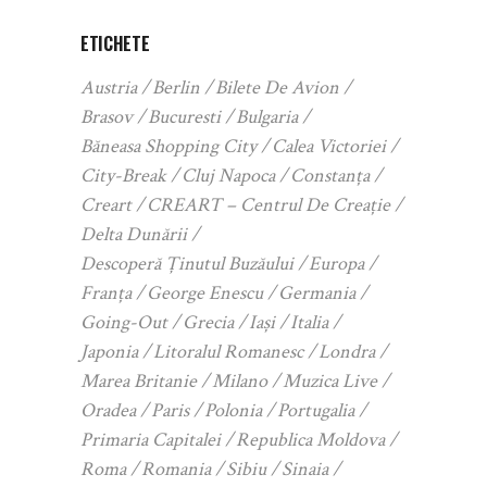
ETICHETE
Austria
Berlin
Bilete De Avion
Brasov
Bucuresti
Bulgaria
Băneasa Shopping City
Calea Victoriei
City-Break
Cluj Napoca
Constanța
Creart
CREART – Centrul De Creație
Delta Dunării
Descoperă Ținutul Buzăului
Europa
Franța
George Enescu
Germania
Going-Out
Grecia
Iași
Italia
Japonia
Litoralul Romanesc
Londra
Marea Britanie
Milano
Muzica Live
Oradea
Paris
Polonia
Portugalia
Primaria Capitalei
Republica Moldova
Roma
Romania
Sibiu
Sinaia