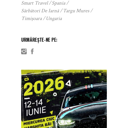
Smart Travel
Spania
Sărbători De Iarnă
Targu Mures
Timișoara
Ungaria
URMĂREȘTE-NE PE: