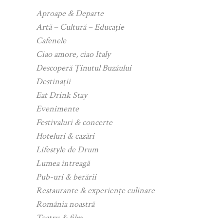
Aproape & Departe
Artă – Cultură – Educație
Cafenele
Ciao amore, ciao Italy
Descoperă Ținutul Buzăului
Destinații
Eat Drink Stay
Evenimente
Festivaluri & concerte
Hoteluri & cazări
Lifestyle de Drum
Lumea întreagă
Pub-uri & berării
Restaurante & experiențe culinare
România noastră
Teatru & film