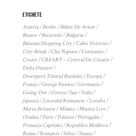
ETICHETE
Austria
Berlin
Bilete De Avion
Brasov
Bucuresti
Bulgaria
Băneasa Shopping City
Calea Victoriei
City-Break
Cluj Napoca
Constanța
Creart
CREART – Centrul De Creație
Delta Dunării
Descoperă Ținutul Buzăului
Europa
Franța
George Enescu
Germania
Going-Out
Grecia
Iași
Italia
Japonia
Litoralul Romanesc
Londra
Marea Britanie
Milano
Muzica Live
Oradea
Paris
Polonia
Portugalia
Primaria Capitalei
Republica Moldova
Roma
Romania
Sibiu
Sinaia