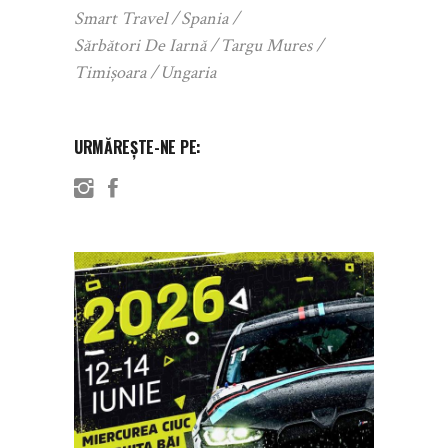
Smart Travel
Spania
Sărbători De Iarnă
Targu Mures
Timișoara
Ungaria
URMĂREȘTE-NE PE: