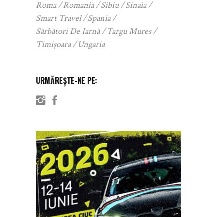
Roma
Romania
Sibiu
Sinaia
Smart Travel
Spania
Sărbători De Iarnă
Targu Mures
Timișoara
Ungaria
URMĂREȘTE-NE PE: