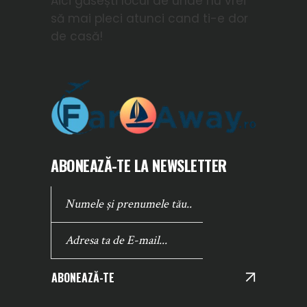
Aici găsești locul de unde nu vrei
să mai pleci atunci cand ti-e dor
de casă!
ABONEAZĂ-TE LA NEWSLETTER
ABONEAZĂ-TE