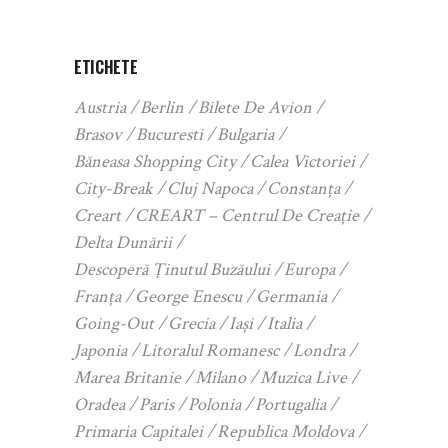
ETICHETE
Austria
Berlin
Bilete De Avion
Brasov
Bucuresti
Bulgaria
Băneasa Shopping City
Calea Victoriei
City-Break
Cluj Napoca
Constanța
Creart
CREART – Centrul De Creație
Delta Dunării
Descoperă Ținutul Buzăului
Europa
Franța
George Enescu
Germania
Going-Out
Grecia
Iași
Italia
Japonia
Litoralul Romanesc
Londra
Marea Britanie
Milano
Muzica Live
Oradea
Paris
Polonia
Portugalia
Primaria Capitalei
Republica Moldova