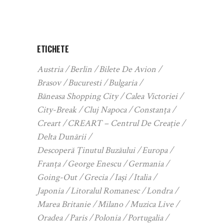
ETICHETE
Austria
Berlin
Bilete De Avion
Brasov
Bucuresti
Bulgaria
Băneasa Shopping City
Calea Victoriei
City-Break
Cluj Napoca
Constanța
Creart
CREART – Centrul De Creație
Delta Dunării
Descoperă Ținutul Buzăului
Europa
Franța
George Enescu
Germania
Going-Out
Grecia
Iași
Italia
Japonia
Litoralul Romanesc
Londra
Marea Britanie
Milano
Muzica Live
Oradea
Paris
Polonia
Portugalia