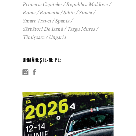
Primaria Capitalei
Republica Moldova
Roma
Romania
Sibiu
Sinaia
Smart Travel
Spania
Sărbători De Iarnă
Targu Mures
Timișoara
Ungaria
URMĂREȘTE-NE PE: