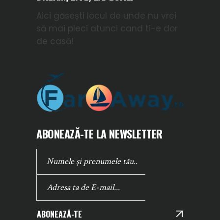
Aici găsești locul de unde nu vrei
să mai pleci atunci cand ti-e dor
de casă!
ABONEAZĂ-TE LA NEWSLETTER
ABONEAZĂ-TE