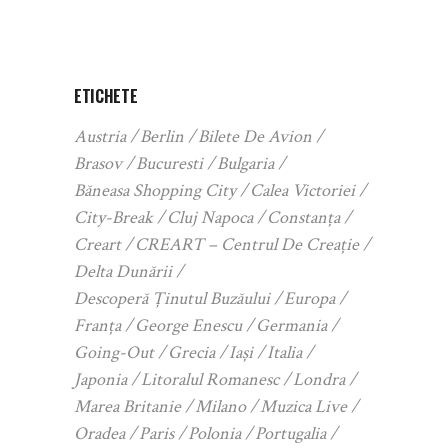
ETICHETE
Austria
Berlin
Bilete De Avion
Brasov
Bucuresti
Bulgaria
Băneasa Shopping City
Calea Victoriei
City-Break
Cluj Napoca
Constanța
Creart
CREART – Centrul De Creație
Delta Dunării
Descoperă Ținutul Buzăului
Europa
Franța
George Enescu
Germania
Going-Out
Grecia
Iași
Italia
Japonia
Litoralul Romanesc
Londra
Marea Britanie
Milano
Muzica Live
Oradea
Paris
Polonia
Portugalia