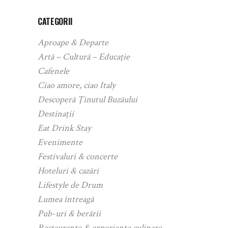
CATEGORII
Aproape & Departe
Artă – Cultură – Educație
Cafenele
Ciao amore, ciao Italy
Descoperă Ținutul Buzăului
Destinații
Eat Drink Stay
Evenimente
Festivaluri & concerte
Hoteluri & cazări
Lifestyle de Drum
Lumea întreagă
Pub-uri & berării
Restaurante & experiențe culinare