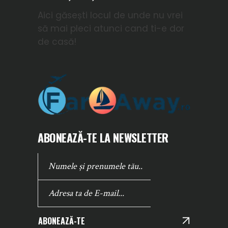
Aici găsești locul de unde nu vrei
să mai pleci atunci cand ti-e dor
de casă!
ABONEAZĂ-TE LA NEWSLETTER
ABONEAZĂ-TE