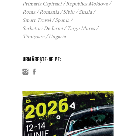
Primaria Capitalei
Republica Moldova
Roma
Romania
Sibiu
Sinaia
Smart Travel
Spania
Sărbători De Iarnă
Targu Mures
Timișoara
Ungaria
URMĂREȘTE-NE PE: