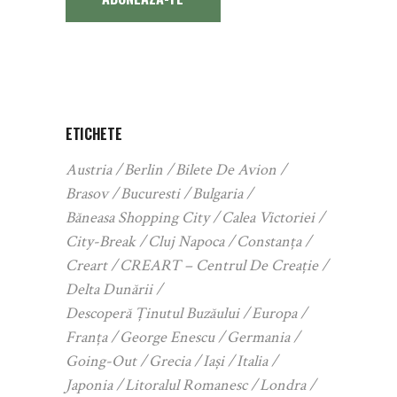
ETICHETE
Austria
Berlin
Bilete De Avion
Brasov
Bucuresti
Bulgaria
Băneasa Shopping City
Calea Victoriei
City-Break
Cluj Napoca
Constanța
Creart
CREART – Centrul De Creație
Delta Dunării
Descoperă Ținutul Buzăului
Europa
Franța
George Enescu
Germania
Going-Out
Grecia
Iași
Italia
Japonia
Litoralul Romanesc
Londra