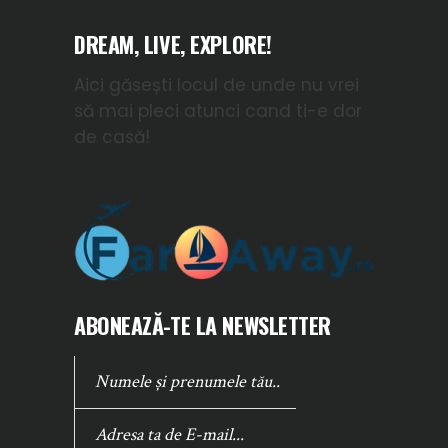
DREAM, LIVE, EXPLORE!
Aici găsești locul de unde nu vrei
să mai pleci atunci cand ti-e dor
de casă!
ABONEAZĂ-TE LA NEWSLETTER