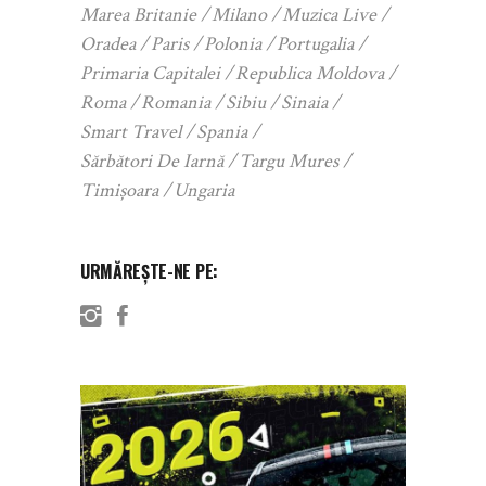
Marea Britanie
Milano
Muzica Live
Oradea
Paris
Polonia
Portugalia
Primaria Capitalei
Republica Moldova
Roma
Romania
Sibiu
Sinaia
Smart Travel
Spania
Sărbători De Iarnă
Targu Mures
Timișoara
Ungaria
URMĂREȘTE-NE PE: