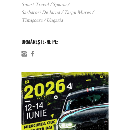
Smart Travel
Spania
Sărbători De Iarnă
Targu Mures
Timișoara
Ungaria
URMĂREȘTE-NE PE: