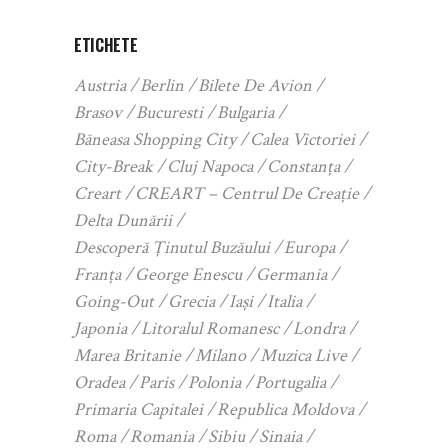
ETICHETE
Austria
Berlin
Bilete De Avion
Brasov
Bucuresti
Bulgaria
Băneasa Shopping City
Calea Victoriei
City-Break
Cluj Napoca
Constanța
Creart
CREART – Centrul De Creație
Delta Dunării
Descoperă Ținutul Buzăului
Europa
Franța
George Enescu
Germania
Going-Out
Grecia
Iași
Italia
Japonia
Litoralul Romanesc
Londra
Marea Britanie
Milano
Muzica Live
Oradea
Paris
Polonia
Portugalia
Primaria Capitalei
Republica Moldova
Roma
Romania
Sibiu
Sinaia