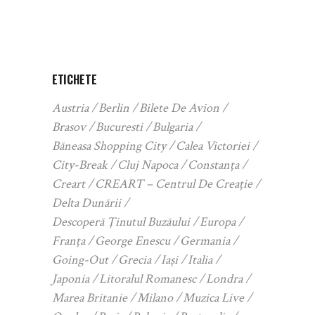
ETICHETE
Austria
Berlin
Bilete De Avion
Brasov
Bucuresti
Bulgaria
Băneasa Shopping City
Calea Victoriei
City-Break
Cluj Napoca
Constanța
Creart
CREART – Centrul De Creație
Delta Dunării
Descoperă Ținutul Buzăului
Europa
Franța
George Enescu
Germania
Going-Out
Grecia
Iași
Italia
Japonia
Litoralul Romanesc
Londra
Marea Britanie
Milano
Muzica Live