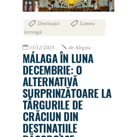
Destinații
Lumea
,
întreagă
13/12/2025
de
Alegzia
MÁLAGA ÎN LUNA
DECEMBRIE: O
ALTERNATIVĂ
SURPRINZĂTOARE LA
TÂRGURILE DE
CRĂCIUN DIN
DESTINAȚIILE