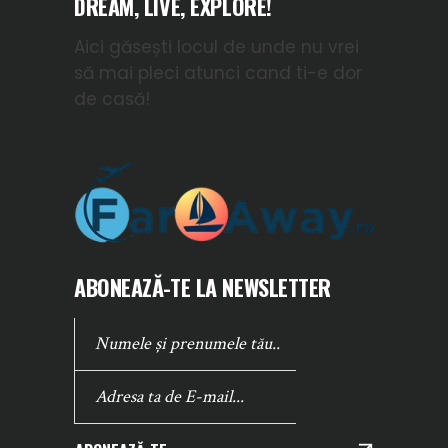
DREAM, LIVE, EXPLORE!
Aici găsești locul de unde nu vrei
să mai pleci atunci cand ti-e dor
de casă!
ABONEAZĂ-TE LA NEWSLETTER