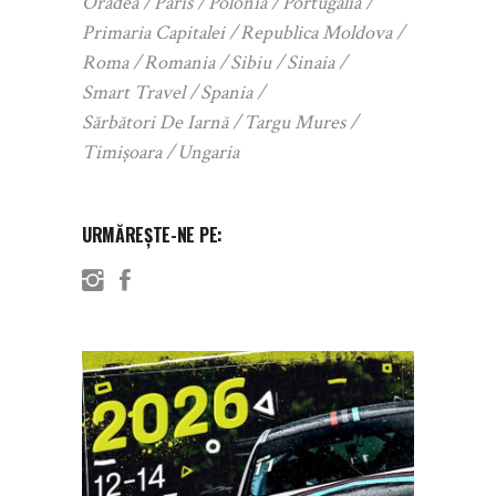
Oradea
Paris
Polonia
Portugalia
Primaria Capitalei
Republica Moldova
Roma
Romania
Sibiu
Sinaia
Smart Travel
Spania
Sărbători De Iarnă
Targu Mures
Timișoara
Ungaria
URMĂREȘTE-NE PE: