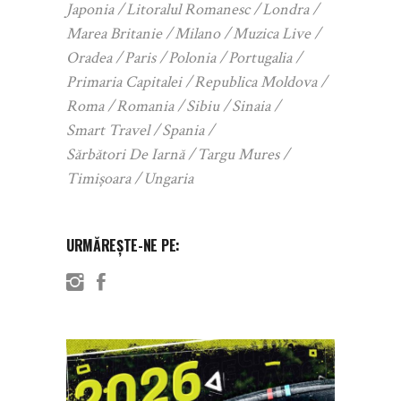
Japonia
Litoralul Romanesc
Londra
Marea Britanie
Milano
Muzica Live
Oradea
Paris
Polonia
Portugalia
Primaria Capitalei
Republica Moldova
Roma
Romania
Sibiu
Sinaia
Smart Travel
Spania
Sărbători De Iarnă
Targu Mures
Timișoara
Ungaria
URMĂREȘTE-NE PE: