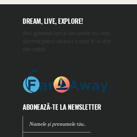
DREAM, LIVE, EXPLORE!
Aici găsești locul de unde nu vrei
să mai pleci atunci cand ti-e dor
de casă!
ABONEAZĂ-TE LA NEWSLETTER