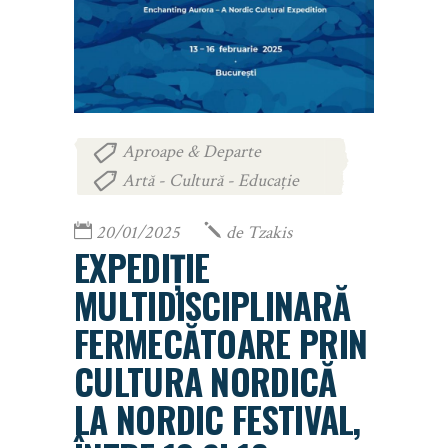
Aproape & Departe
,
Artă - Cultură - Educație
20/01/2025
de
Tzakis
EXPEDIȚIE
MULTIDISCIPLINARĂ
FERMECĂTOARE PRIN
CULTURA NORDICĂ
LA NORDIC FESTIVAL,