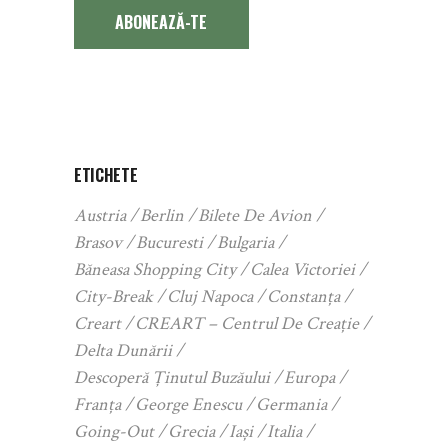
ABONEAZĂ-TE
ETICHETE
Austria
Berlin
Bilete De Avion
Brasov
Bucuresti
Bulgaria
Băneasa Shopping City
Calea Victoriei
City-Break
Cluj Napoca
Constanța
Creart
CREART – Centrul De Creație
Delta Dunării
Descoperă Ținutul Buzăului
Europa
Franța
George Enescu
Germania
Going-Out
Grecia
Iași
Italia