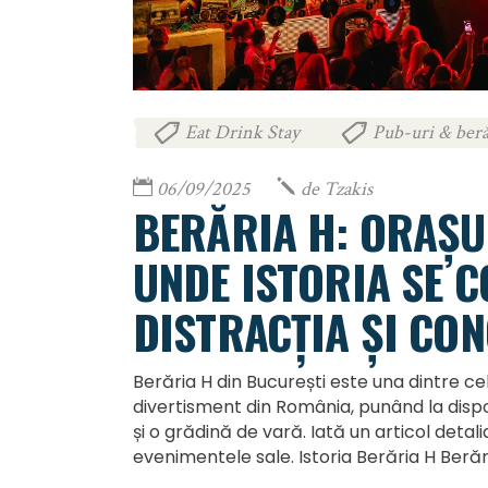
Eat Drink Stay
Pub-uri & beră
,
06/09/2025
de
Tzakis
BERĂRIA H: ORAȘUL
UNDE ISTORIA SE 
DISTRACȚIA ȘI CON
Berăria H din București este una dintre ce
divertisment din România, punând la dispoz
și o grădină de vară. Iată un articol detali
evenimentele sale. Istoria Berăria H Beră