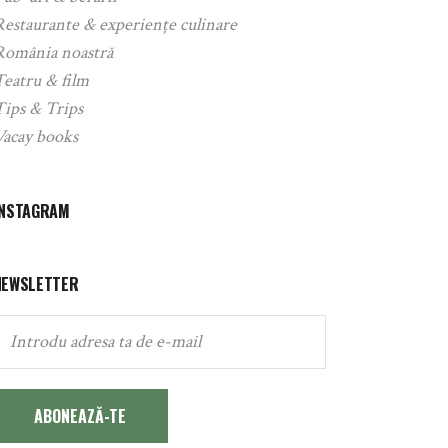
Restaurante & experiențe culinare
România noastră
Teatru & film
Tips & Trips
Vacay books
INSTAGRAM
NEWSLETTER
ABONEAZĂ-TE