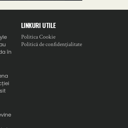
LINKURI UTILE
Politica Cookie
yle
Politică de confidențialitate
sau
da în
ena
ției
sit
a
evine