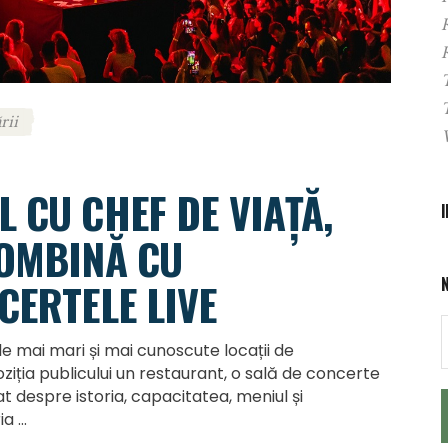
rii
 CU CHEF DE VIAȚĂ,
COMBINĂ CU
CERTELE LIVE
le mai mari și mai cunoscute locații de
iția publicului un restaurant, o sală de concerte
at despre istoria, capacitatea, meniul și
ria