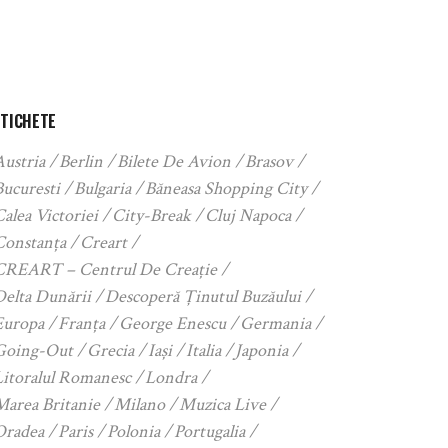
ETICHETE
Austria
Berlin
Bilete De Avion
Brasov
Bucuresti
Bulgaria
Băneasa Shopping City
alea Victoriei
City-Break
Cluj Napoca
Constanța
Creart
CREART – Centrul De Creație
Delta Dunării
Descoperă Ținutul Buzăului
Europa
Franța
George Enescu
Germania
Going-Out
Grecia
Iași
Italia
Japonia
Litoralul Romanesc
Londra
Marea Britanie
Milano
Muzica Live
Oradea
Paris
Polonia
Portugalia