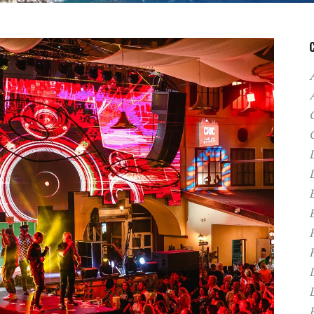
A
C
D
F
H
P