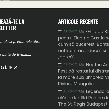
EAZĂ-TE LA
ARTICOLE RECENTE
LETTER
Ghid de St
28/06/2026
pentru Electric Castle 
cum să cucerești Bonți
outfituri fără „dacă” și
„parcă”
Neptun Ar
25/06/2026
AZĂ-TE
Fest dă restartul distrac
la mare sub umbrela Vi
Riviera Mangalia
Legendar
24/06/2026
clădire Klotild Palace d
The St. Regis Budapest,