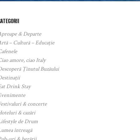
CATEGORII
Aproape & Departe
rtă – Cultură – Educație
Cafenele
iao amore, ciao Italy
Descoperă Ținutul Buzăului
estinații
Eat Drink Stay
Evenimente
estivaluri & concerte
oteluri & cazări
Lifestyle de Drum
Lumea întreagă
ub-uri & berării