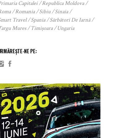
rimaria Capitalei
Republica Moldova
Roma
Romania
Sibiu
Sinaia
Smart Travel
Spania
Sărbători De Iarnă
Targu Mures
Timișoara
Ungaria
URMĂREȘTE-NE PE: