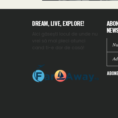
DREAM, LIVE, EXPLORE!
ABON
NEWS
Aici găsești locul de unde nu
vrei să mai pleci atunci
cand ti-e dor de casă!
ABONE