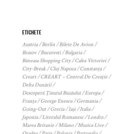
ETICHETE
Austria
Berlin
Bilete De Avion
Brasov
Bucuresti
Bulgaria
Băneasa Shopping City
Calea Victoriei
City-Break
Cluj Napoca
Constanța
Creart
CREART – Centrul De Creație
Delta Dunării
Descoperă Ținutul Buzăului
Europa
Franța
George Enescu
Germania
Going-Out
Grecia
Iași
Italia
Japonia
Litoralul Romanesc
Londra
Marea Britanie
Milano
Muzica Live
Oradea
Paris
Polonia
Portugalia