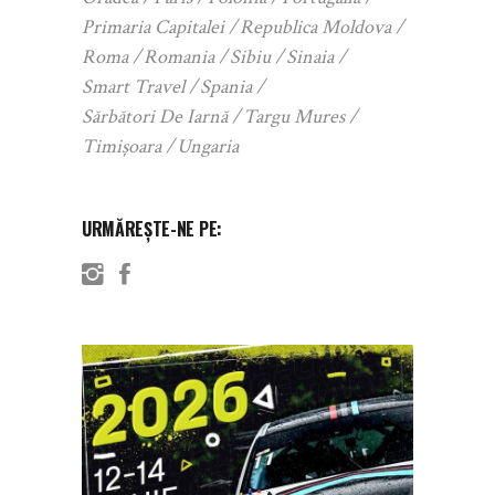
Primaria Capitalei
Republica Moldova
Roma
Romania
Sibiu
Sinaia
Smart Travel
Spania
Sărbători De Iarnă
Targu Mures
Timișoara
Ungaria
URMĂREȘTE-NE PE: