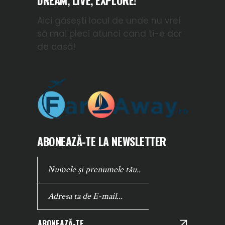
DREAM, LIVE, EXPLORE!
Aici găsești locul de unde nu vrei
să mai pleci atunci cand ti-e dor
de casă!
ABONEAZĂ-TE LA NEWSLETTER
ABONEAZĂ-TE