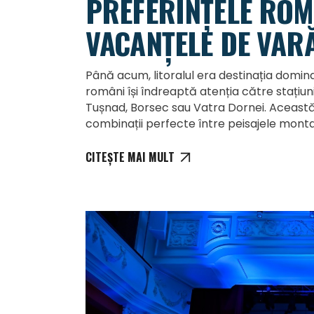
PREFERINȚELE RO
VACANȚELE DE VAR
Până acum, litoralul era destinația dominan
români își îndreaptă atenția către stați
Tușnad, Borsec sau Vatra Dornei. Aceast
combinații perfecte între peisajele mont
CITEȘTE MAI MULT