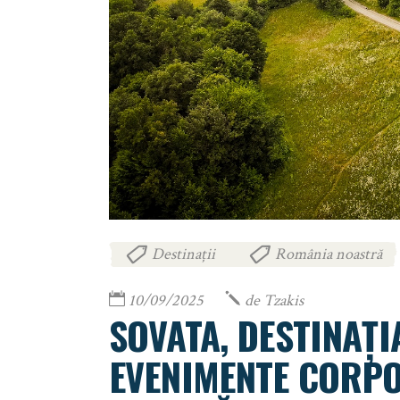
Destinații
România noastră
,
10/09/2025
de
Tzakis
SOVATA, DESTINAȚ
EVENIMENTE CORPO