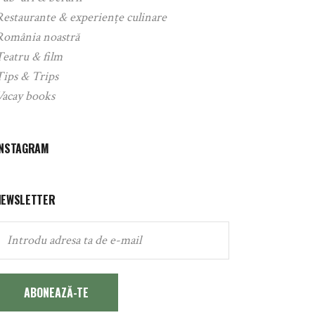
Restaurante & experiențe culinare
România noastră
Teatru & film
Tips & Trips
Vacay books
INSTAGRAM
NEWSLETTER
ABONEAZĂ-TE