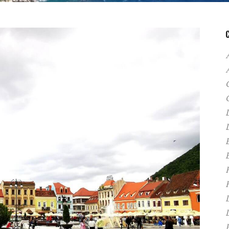
A
C
D
F
H
P