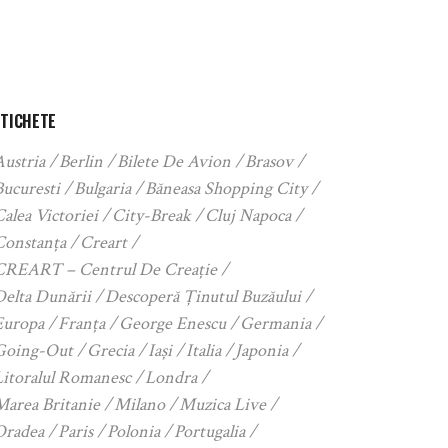
ETICHETE
Austria
Berlin
Bilete De Avion
Brasov
Bucuresti
Bulgaria
Băneasa Shopping City
alea Victoriei
City-Break
Cluj Napoca
Constanța
Creart
CREART – Centrul De Creație
Delta Dunării
Descoperă Ținutul Buzăului
Europa
Franța
George Enescu
Germania
Going-Out
Grecia
Iași
Italia
Japonia
Litoralul Romanesc
Londra
Marea Britanie
Milano
Muzica Live
Oradea
Paris
Polonia
Portugalia