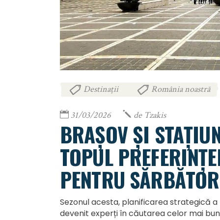
Destinații
România noastră
,
31/03/2026
de
Tzakis
BRAȘOV ȘI STAȚIUN
TOPUL PREFERINȚ
PENTRU SĂRBĂTORI
Sezonul acesta, planificarea strategică a 
devenit experți în căutarea celor mai bu