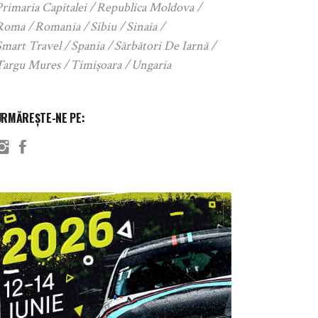
rimaria Capitalei
Republica Moldova
Roma
Romania
Sibiu
Sinaia
Smart Travel
Spania
Sărbători De Iarnă
Targu Mures
Timișoara
Ungaria
URMĂREȘTE-NE PE: