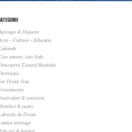
CATEGORII
Aproape & Departe
rtă – Cultură – Educație
Cafenele
iao amore, ciao Italy
Descoperă Ținutul Buzăului
estinații
Eat Drink Stay
Evenimente
estivaluri & concerte
oteluri & cazări
Lifestyle de Drum
Lumea întreagă
ub-uri & berării