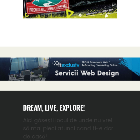
DREAM, LIVE, EXPLORE!
Aici găsești locul de unde nu vrei
să mai pleci atunci cand ti-e dor
de casă!