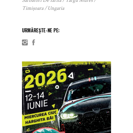
Sărbători De Iarnă
Targu Mures
Timișoara
Ungaria
URMĂREȘTE-NE PE: