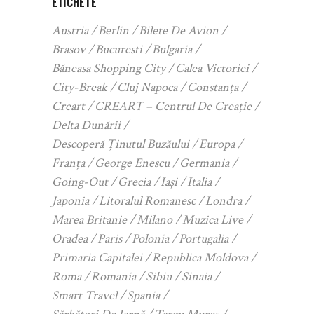
ETICHETE
Austria
Berlin
Bilete De Avion
Brasov
Bucuresti
Bulgaria
Băneasa Shopping City
Calea Victoriei
City-Break
Cluj Napoca
Constanța
Creart
CREART – Centrul De Creație
Delta Dunării
Descoperă Ținutul Buzăului
Europa
Franța
George Enescu
Germania
Going-Out
Grecia
Iași
Italia
Japonia
Litoralul Romanesc
Londra
Marea Britanie
Milano
Muzica Live
Oradea
Paris
Polonia
Portugalia
Primaria Capitalei
Republica Moldova
Roma
Romania
Sibiu
Sinaia
Smart Travel
Spania