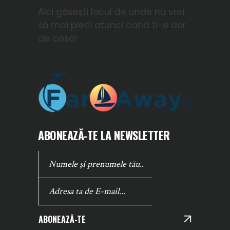
Aici găsești locul de unde nu vrei
să mai pleci atunci cand ti-e dor
de casă!
ABONEAZĂ-TE LA NEWSLETTER
ABONEAZĂ-TE