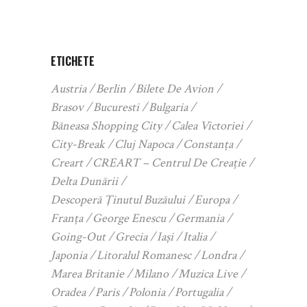
ETICHETE
Austria
Berlin
Bilete De Avion
Brasov
Bucuresti
Bulgaria
Băneasa Shopping City
Calea Victoriei
City-Break
Cluj Napoca
Constanța
Creart
CREART – Centrul De Creație
Delta Dunării
Descoperă Ținutul Buzăului
Europa
Franța
George Enescu
Germania
Going-Out
Grecia
Iași
Italia
Japonia
Litoralul Romanesc
Londra
Marea Britanie
Milano
Muzica Live
Oradea
Paris
Polonia
Portugalia