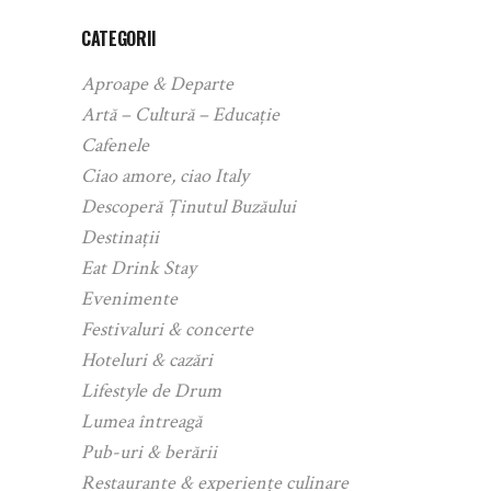
CATEGORII
Aproape & Departe
Artă – Cultură – Educație
Cafenele
Ciao amore, ciao Italy
Descoperă Ținutul Buzăului
Destinații
Eat Drink Stay
Evenimente
Festivaluri & concerte
Hoteluri & cazări
Lifestyle de Drum
Lumea întreagă
Pub-uri & berării
Restaurante & experiențe culinare