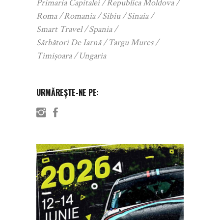
Primaria Capitalei
Republica Moldova
Roma
Romania
Sibiu
Sinaia
Smart Travel
Spania
Sărbători De Iarnă
Targu Mures
Timișoara
Ungaria
URMĂREȘTE-NE PE: