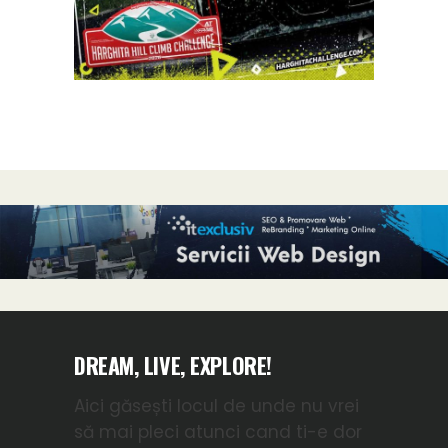
DREAM, LIVE, EXPLORE!
Aici găsești locul de unde nu vrei
să mai pleci atunci cand ti-e dor