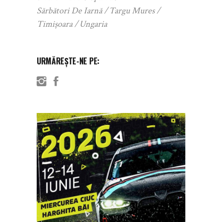
Sărbători De Iarnă
Targu Mures
Timișoara
Ungaria
URMĂREȘTE-NE PE: