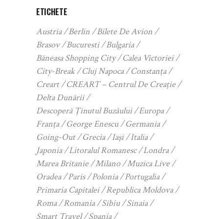
ETICHETE
Austria
Berlin
Bilete De Avion
Brasov
Bucuresti
Bulgaria
Băneasa Shopping City
Calea Victoriei
City-Break
Cluj Napoca
Constanța
Creart
CREART – Centrul De Creație
Delta Dunării
Descoperă Ținutul Buzăului
Europa
Franța
George Enescu
Germania
Going-Out
Grecia
Iași
Italia
Japonia
Litoralul Romanesc
Londra
Marea Britanie
Milano
Muzica Live
Oradea
Paris
Polonia
Portugalia
Primaria Capitalei
Republica Moldova
Roma
Romania
Sibiu
Sinaia
Smart Travel
Spania