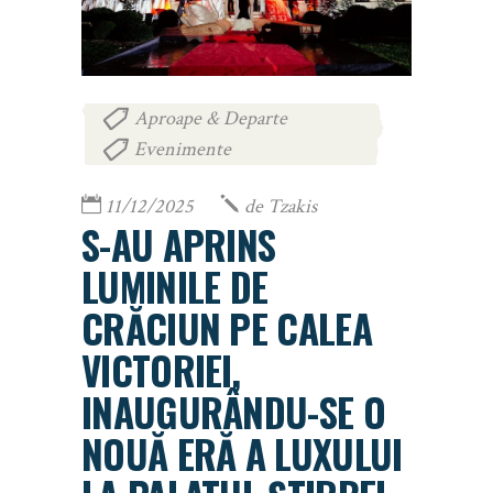
Aproape & Departe
,
Evenimente
11/12/2025
de
Tzakis
S-AU APRINS
LUMINILE DE
CRĂCIUN PE CALEA
VICTORIEI,
INAUGURÂNDU-SE O
NOUĂ ERĂ A LUXULUI