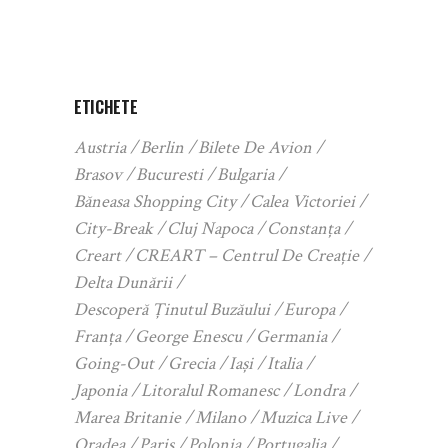
ETICHETE
Austria
Berlin
Bilete De Avion
Brasov
Bucuresti
Bulgaria
Băneasa Shopping City
Calea Victoriei
City-Break
Cluj Napoca
Constanța
Creart
CREART – Centrul De Creație
Delta Dunării
Descoperă Ținutul Buzăului
Europa
Franța
George Enescu
Germania
Going-Out
Grecia
Iași
Italia
Japonia
Litoralul Romanesc
Londra
Marea Britanie
Milano
Muzica Live
Oradea
Paris
Polonia
Portugalia