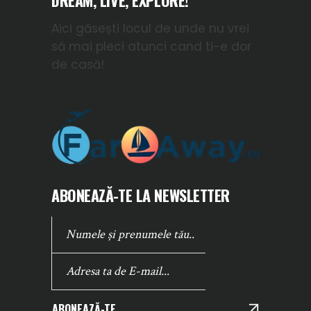
Aici găsești locul de unde nu vrei
să mai pleci atunci cand ti-e dor
de casă!
ABONEAZĂ-TE LA NEWSLETTER
ABONEAZĂ-TE