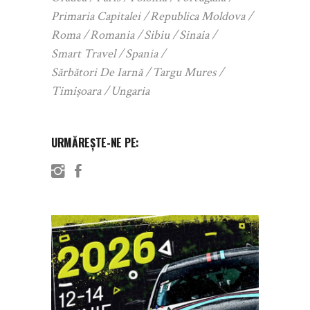
Primaria Capitalei
Republica Moldova
Roma
Romania
Sibiu
Sinaia
Smart Travel
Spania
Sărbători De Iarnă
Targu Mures
Timișoara
Ungaria
URMĂREȘTE-NE PE: