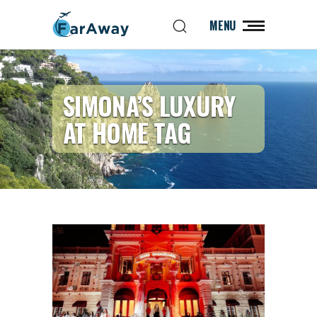
MENU
SIMONA’S LUXURY
AT HOME TAG