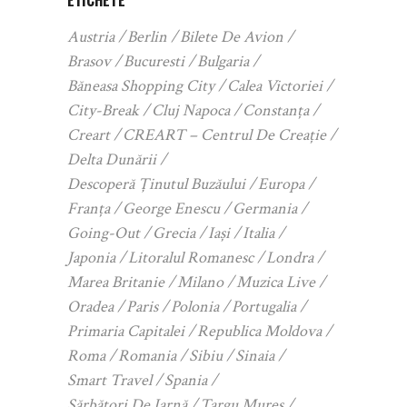
Austria
Berlin
Bilete De Avion
Brasov
Bucuresti
Bulgaria
Băneasa Shopping City
Calea Victoriei
City-Break
Cluj Napoca
Constanța
Creart
CREART – Centrul De Creație
Delta Dunării
Descoperă Ținutul Buzăului
Europa
Franța
George Enescu
Germania
Going-Out
Grecia
Iași
Italia
Japonia
Litoralul Romanesc
Londra
Marea Britanie
Milano
Muzica Live
Oradea
Paris
Polonia
Portugalia
Primaria Capitalei
Republica Moldova
Roma
Romania
Sibiu
Sinaia
Smart Travel
Spania
Sărbători De Iarnă
Targu Mures