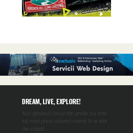
DREAM, LIVE, EXPLORE!
Aici găsești locul de unde nu vrei
să mai pleci atunci cand ti-e dor
de casă!