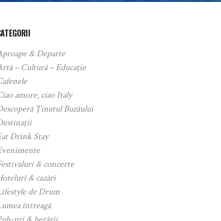
CATEGORII
Aproape & Departe
rtă – Cultură – Educație
Cafenele
iao amore, ciao Italy
Descoperă Ținutul Buzăului
estinații
Eat Drink Stay
Evenimente
estivaluri & concerte
oteluri & cazări
Lifestyle de Drum
Lumea întreagă
ub-uri & berării