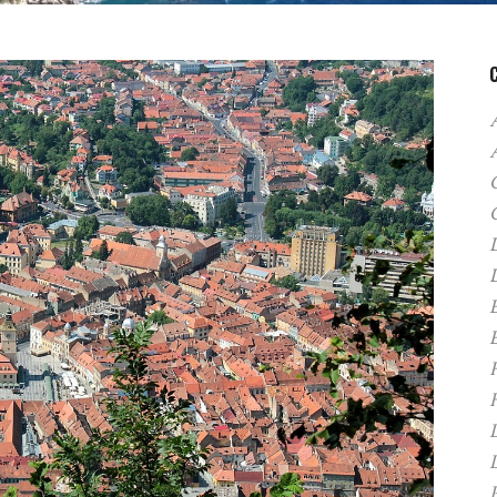
A
C
D
F
H
P