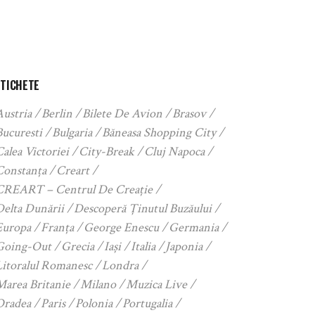
ETICHETE
Austria
Berlin
Bilete De Avion
Brasov
Bucuresti
Bulgaria
Băneasa Shopping City
alea Victoriei
City-Break
Cluj Napoca
Constanța
Creart
CREART – Centrul De Creație
Delta Dunării
Descoperă Ținutul Buzăului
Europa
Franța
George Enescu
Germania
Going-Out
Grecia
Iași
Italia
Japonia
Litoralul Romanesc
Londra
Marea Britanie
Milano
Muzica Live
Oradea
Paris
Polonia
Portugalia