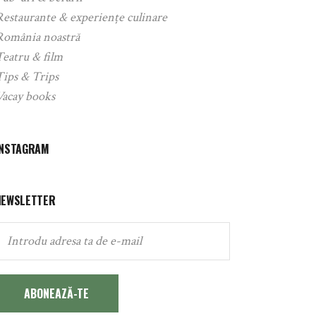
Restaurante & experiențe culinare
România noastră
Teatru & film
Tips & Trips
Vacay books
INSTAGRAM
NEWSLETTER
ABONEAZĂ-TE