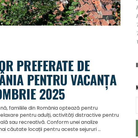
LOR PREFERATE DE
MÂNIA PENTRU VACANȚA
OMBRIE 2025
nă, familiile din România optează pentru
relaxare pentru adulți, activități distractive pentru
urală sau recreativă. Conform unei analize
ai căutate locații pentru aceste sejururi