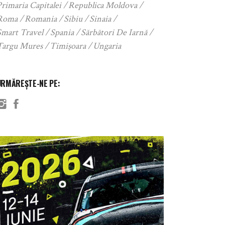
rimaria Capitalei
Republica Moldova
Roma
Romania
Sibiu
Sinaia
Smart Travel
Spania
Sărbători De Iarnă
Targu Mures
Timișoara
Ungaria
URMĂREȘTE-NE PE: