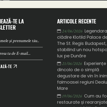
EAZĂ-TE LA
ARTICOLE RECENTE
LETTER
Legendar
24/06/2026
clădire Klotild Palace d
The St. Regis Budapest,
stabilind un nou hotsp
lux pe Dunăre
Experiențe
21/06/2026
AZĂ-TE
dincolo de o simplă
degustare de vin în ini
faimoasei regiuni Deal
Mare
Cum au fo
19/06/2026
restaurate și rearanjat