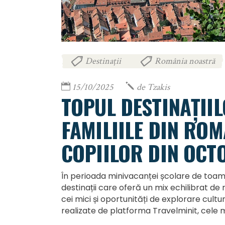
Destinații
România noastră
,
15/10/2025
de
Tzakis
TOPUL DESTINAȚII
FAMILIILE DIN RO
COPIILOR DIN OCT
În perioada minivacanței școlare de toam
destinații care oferă un mix echilibrat de 
cei mici și oportunități de explorare cult
realizate de platforma Travelminit, cele m