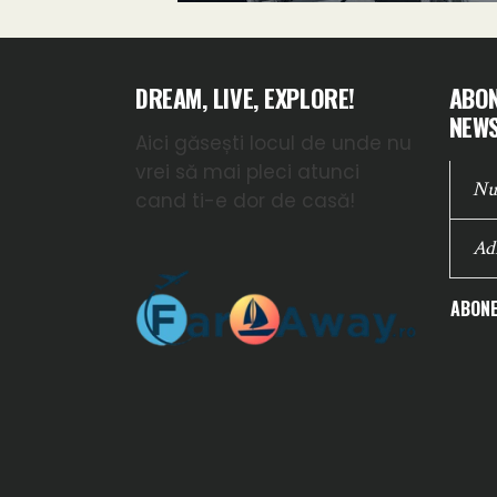
DREAM, LIVE, EXPLORE!
ABON
NEWS
Aici găsești locul de unde nu
vrei să mai pleci atunci
cand ti-e dor de casă!
ABONE