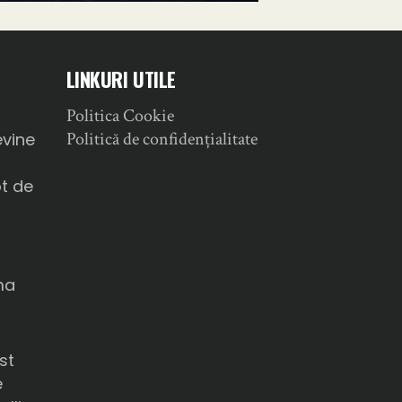
LINKURI UTILE
Politica Cookie
a
Politică de confidențialitate
evine
ot de
ma
u
st
e