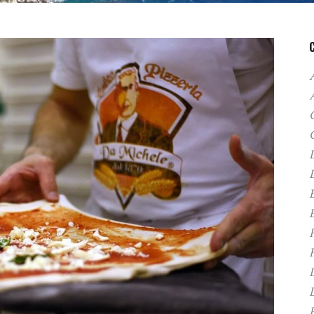
A
C
D
F
H
P