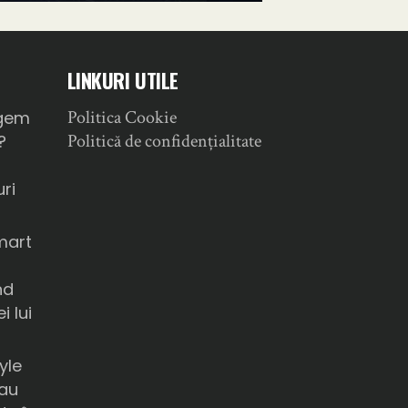
LINKURI UTILE
Politica Cookie
gem
Politică de confidențialitate
?
ri
mart
nd
i lui
yle
sau