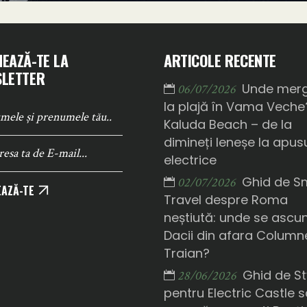
EAZĂ-TE LA
ARTICOLE RECENTE
LETTER
Unde mer
06/07/2026
la plajă în Vama Veche
Kaluda Beach – de la
dimineți leneșe la apusu
electrice
Ghid de S
02/07/2026
AZĂ-TE
Travel despre Roma
neștiută: unde se ascu
Dacii din afara Columne
Traian?
Ghid de St
28/06/2026
pentru Electric Castle 