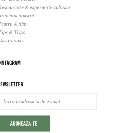
Restaurante & experiențe culinare
România noastră
Teatru & film
Tips & Trips
Vacay books
INSTAGRAM
NEWSLETTER
ABONEAZĂ-TE