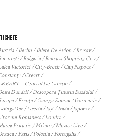
ETICHETE
Austria
Berlin
Bilete De Avion
Brasov
Bucuresti
Bulgaria
Băneasa Shopping City
alea Victoriei
City-Break
Cluj Napoca
Constanța
Creart
CREART – Centrul De Creație
Delta Dunării
Descoperă Ținutul Buzăului
Europa
Franța
George Enescu
Germania
Going-Out
Grecia
Iași
Italia
Japonia
Litoralul Romanesc
Londra
Marea Britanie
Milano
Muzica Live
Oradea
Paris
Polonia
Portugalia