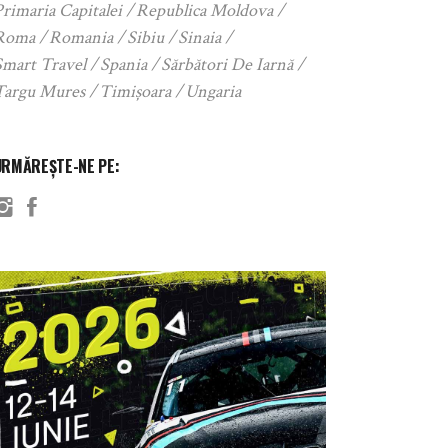
rimaria Capitalei
Republica Moldova
Roma
Romania
Sibiu
Sinaia
Smart Travel
Spania
Sărbători De Iarnă
Targu Mures
Timișoara
Ungaria
URMĂREȘTE-NE PE: