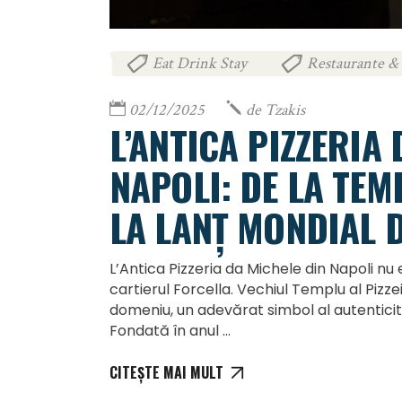
Eat Drink Stay
Restaurante & 
,
02/12/2025
de
Tzakis
L’ANTICA PIZZERIA
NAPOLI: DE LA TEMP
LA LANȚ MONDIAL D
L’Antica Pizzeria da Michele din Napoli nu e
cartierul Forcella. Vechiul Templu al Pizzei 
domeniu, un adevărat simbol al autenticită
Fondată în anul
CITEȘTE MAI MULT