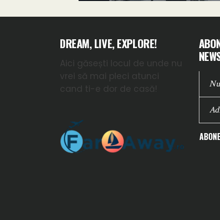
DREAM, LIVE, EXPLORE!
ABON
NEWS
Aici găsești locul de unde nu
vrei să mai pleci atunci
cand ti-e dor de casă!
ABONE