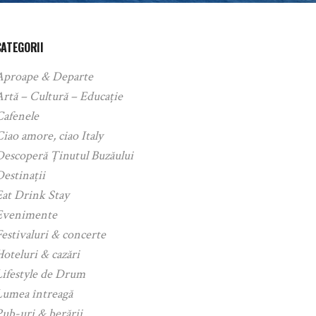
CATEGORII
Aproape & Departe
rtă – Cultură – Educație
Cafenele
iao amore, ciao Italy
Descoperă Ținutul Buzăului
estinații
Eat Drink Stay
Evenimente
estivaluri & concerte
oteluri & cazări
Lifestyle de Drum
Lumea întreagă
ub-uri & berării