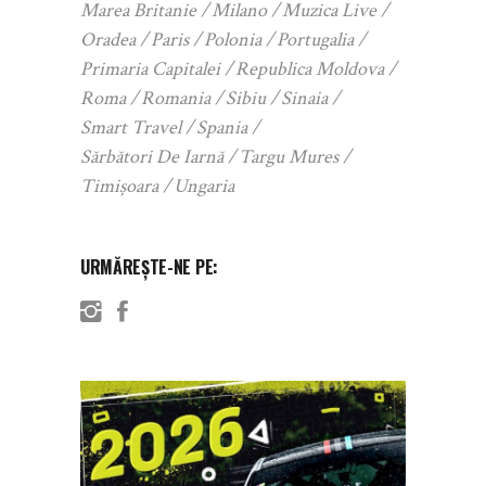
Marea Britanie
Milano
Muzica Live
Oradea
Paris
Polonia
Portugalia
Primaria Capitalei
Republica Moldova
Roma
Romania
Sibiu
Sinaia
Smart Travel
Spania
Sărbători De Iarnă
Targu Mures
Timișoara
Ungaria
URMĂREȘTE-NE PE: