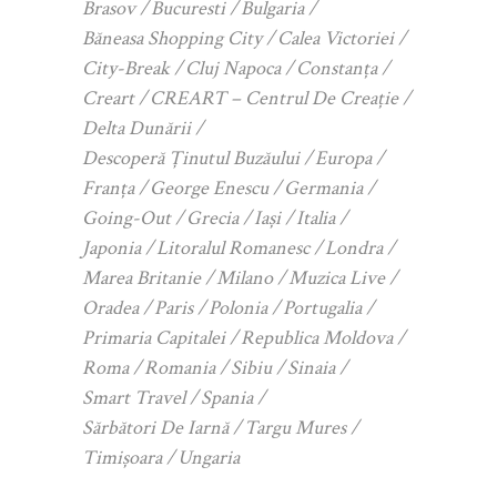
Brasov
Bucuresti
Bulgaria
Băneasa Shopping City
Calea Victoriei
City-Break
Cluj Napoca
Constanța
Creart
CREART – Centrul De Creație
Delta Dunării
Descoperă Ținutul Buzăului
Europa
Franța
George Enescu
Germania
Going-Out
Grecia
Iași
Italia
Japonia
Litoralul Romanesc
Londra
Marea Britanie
Milano
Muzica Live
Oradea
Paris
Polonia
Portugalia
Primaria Capitalei
Republica Moldova
Roma
Romania
Sibiu
Sinaia
Smart Travel
Spania
Sărbători De Iarnă
Targu Mures
Timișoara
Ungaria