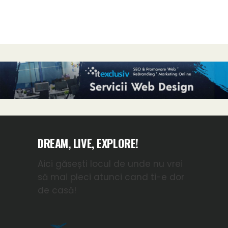
DREAM, LIVE, EXPLORE!
Aici găsești locul de unde nu vrei
să mai pleci atunci cand ti-e dor
de casă!