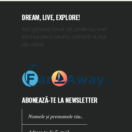
DREAM, LIVE, EXPLORE!
Aici găsești locul de unde nu vrei
să mai pleci atunci cand ti-e dor
de casă!
ABONEAZĂ-TE LA NEWSLETTER