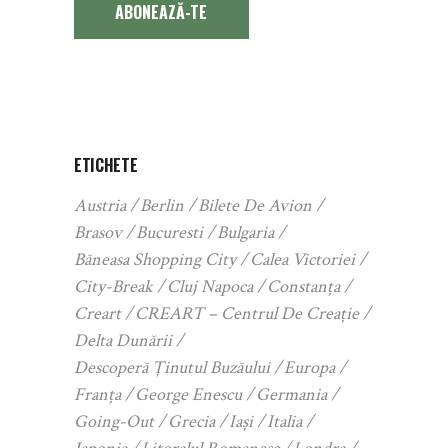
ABONEAZĂ-TE
ETICHETE
Austria
Berlin
Bilete De Avion
Brasov
Bucuresti
Bulgaria
Băneasa Shopping City
Calea Victoriei
City-Break
Cluj Napoca
Constanța
Creart
CREART – Centrul De Creație
Delta Dunării
Descoperă Ținutul Buzăului
Europa
Franța
George Enescu
Germania
Going-Out
Grecia
Iași
Italia