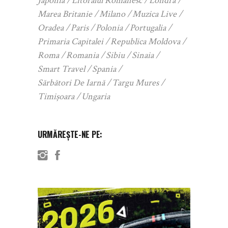
Japonia
Litoralul Romanesc
Londra
Marea Britanie
Milano
Muzica Live
Oradea
Paris
Polonia
Portugalia
Primaria Capitalei
Republica Moldova
Roma
Romania
Sibiu
Sinaia
Smart Travel
Spania
Sărbători De Iarnă
Targu Mures
Timișoara
Ungaria
URMĂREȘTE-NE PE: