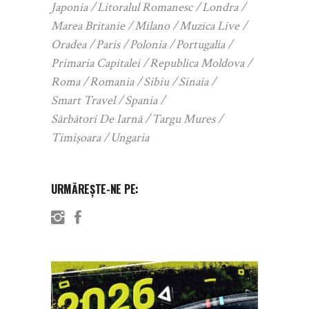
Japonia
Litoralul Romanesc
Londra
Marea Britanie
Milano
Muzica Live
Oradea
Paris
Polonia
Portugalia
Primaria Capitalei
Republica Moldova
Roma
Romania
Sibiu
Sinaia
Smart Travel
Spania
Sărbători De Iarnă
Targu Mures
Timișoara
Ungaria
URMĂREȘTE-NE PE: