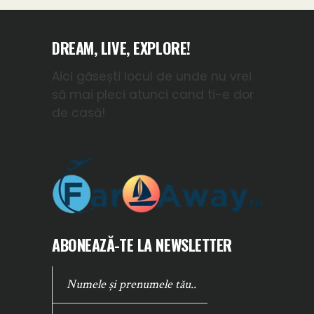
DREAM, LIVE, EXPLORE!
Aici găsești locul de unde nu vrei
să mai pleci atunci cand ti-e dor
de casă!
ABONEAZĂ-TE LA NEWSLETTER