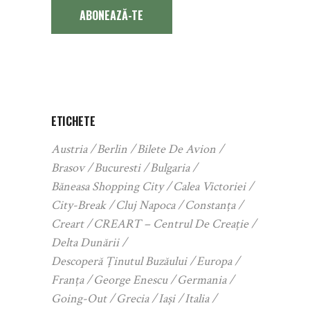
ABONEAZĂ-TE
ETICHETE
Austria
Berlin
Bilete De Avion
Brasov
Bucuresti
Bulgaria
Băneasa Shopping City
Calea Victoriei
City-Break
Cluj Napoca
Constanța
Creart
CREART – Centrul De Creație
Delta Dunării
Descoperă Ținutul Buzăului
Europa
Franța
George Enescu
Germania
Going-Out
Grecia
Iași
Italia