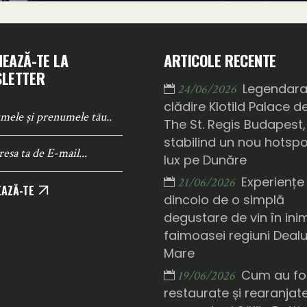
EAZĂ-TE LA
ARTICOLE RECENTE
LETTER
Legendar
24/06/2026
clădire Klotild Palace d
The St. Regis Budapest,
stabilind un nou hotsp
lux pe Dunăre
Experiențe
21/06/2026
AZĂ-TE
dincolo de o simplă
degustare de vin în ini
faimoasei regiuni Deal
Mare
Cum au fo
19/06/2026
restaurate și rearanjat