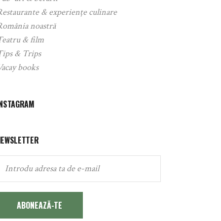
Restaurante & experiențe culinare
România noastră
Teatru & film
Tips & Trips
Vacay books
INSTAGRAM
NEWSLETTER
ABONEAZĂ-TE