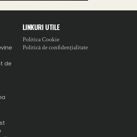
LINKURI UTILE
Politica Cookie
a
Politică de confidențialitate
evine
ot de
ma
u
st
e