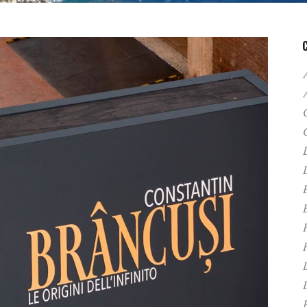
A
C
D
F
H
P