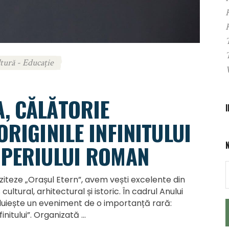
tură - Educație
, CĂLĂTORIE
ORIGINILE INFINITULUI
MPERIULUI ROMAN
iteze „Orașul Etern”, avem vești excelente din
ltural, arhitectural și istoric. În cadrul Anului
duiește un eveniment de o importanță rară:
finitului”. Organizată