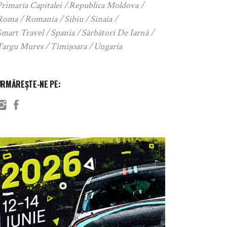
rimaria Capitalei
Republica Moldova
Roma
Romania
Sibiu
Sinaia
Smart Travel
Spania
Sărbători De Iarnă
Targu Mures
Timișoara
Ungaria
URMĂREȘTE-NE PE: