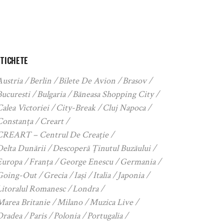
ETICHETE
Austria
Berlin
Bilete De Avion
Brasov
Bucuresti
Bulgaria
Băneasa Shopping City
alea Victoriei
City-Break
Cluj Napoca
Constanța
Creart
CREART – Centrul De Creație
Delta Dunării
Descoperă Ținutul Buzăului
Europa
Franța
George Enescu
Germania
Going-Out
Grecia
Iași
Italia
Japonia
Litoralul Romanesc
Londra
Marea Britanie
Milano
Muzica Live
Oradea
Paris
Polonia
Portugalia