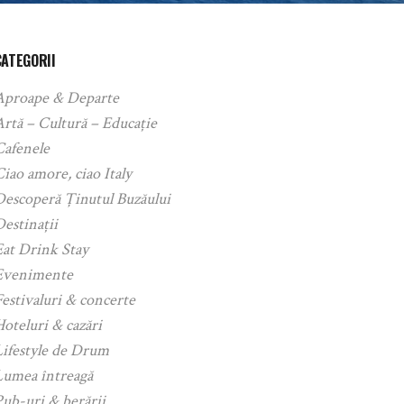
CATEGORII
Aproape & Departe
rtă – Cultură – Educație
Cafenele
iao amore, ciao Italy
Descoperă Ținutul Buzăului
estinații
Eat Drink Stay
Evenimente
estivaluri & concerte
oteluri & cazări
Lifestyle de Drum
Lumea întreagă
ub-uri & berării