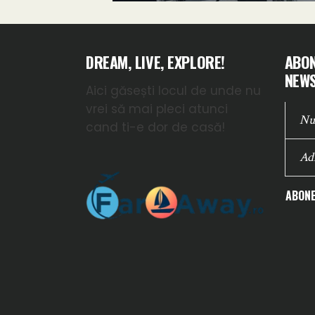
DREAM, LIVE, EXPLORE!
ABON
NEWS
Aici găsești locul de unde nu
vrei să mai pleci atunci
cand ti-e dor de casă!
ABONE