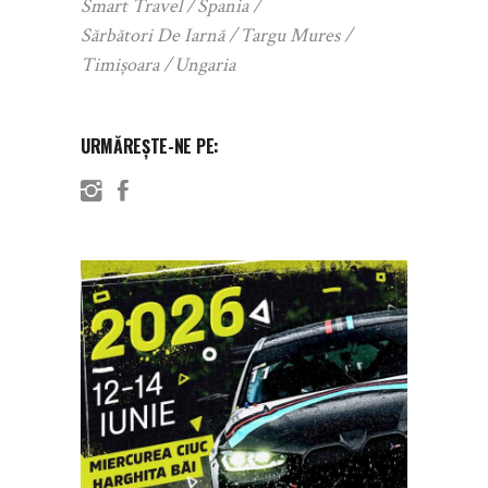
Smart Travel
Spania
Sărbători De Iarnă
Targu Mures
Timișoara
Ungaria
URMĂREȘTE-NE PE: