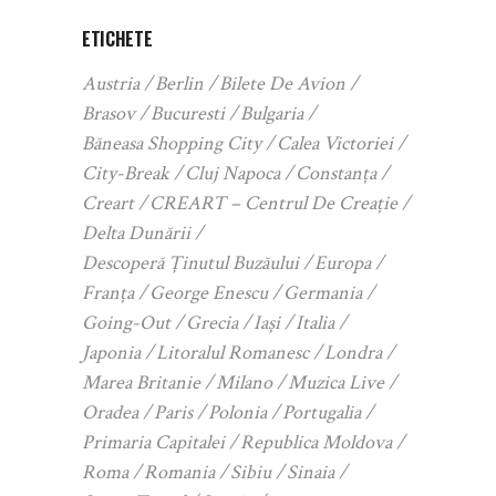
ETICHETE
Austria
Berlin
Bilete De Avion
Brasov
Bucuresti
Bulgaria
Băneasa Shopping City
Calea Victoriei
City-Break
Cluj Napoca
Constanța
Creart
CREART – Centrul De Creație
Delta Dunării
Descoperă Ținutul Buzăului
Europa
Franța
George Enescu
Germania
Going-Out
Grecia
Iași
Italia
Japonia
Litoralul Romanesc
Londra
Marea Britanie
Milano
Muzica Live
Oradea
Paris
Polonia
Portugalia
Primaria Capitalei
Republica Moldova
Roma
Romania
Sibiu
Sinaia