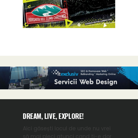
DREAM, LIVE, EXPLORE!
Aici găsești locul de unde nu vrei
să mai pleci atunci cand ti-e dor