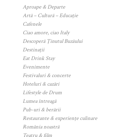
Aproape & Departe
Artă – Cultură – Educație
Cafenele
Ciao amore, ciao Italy
Descoperă Ținutul Buzăului
Destinații
Eat Drink Stay
Evenimente
Festivaluri & concerte
Hoteluri & cazări
Lifestyle de Drum
Lumea întreagă
Pub-uri & berării
Restaurante & experiențe culinare
România noastră
Teatru & film