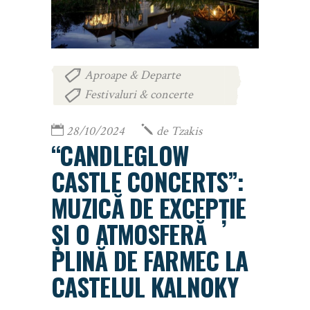
Aproape & Departe
,
Festivaluri & concerte
28/10/2024
de
Tzakis
“CANDLEGLOW
CASTLE CONCERTS”:
MUZICĂ DE EXCEPȚIE
ȘI O ATMOSFERĂ
PLINĂ DE FARMEC LA
CASTELUL KALNOKY