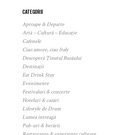
CATEGORII
Aproape & Departe
Artă – Cultură – Educație
Cafenele
Ciao amore, ciao Italy
Descoperă Ținutul Buzăului
Destinații
Eat Drink Stay
Evenimente
Festivaluri & concerte
Hoteluri & cazări
Lifestyle de Drum
Lumea întreagă
Pub-uri & berării
Restaurante & experiențe culinare