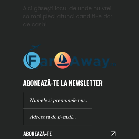
Aici găsești locul de unde nu vrei
să mai pleci atunci cand ti-e dor
de casă!
ABONEAZĂ-TE LA NEWSLETTER
ABONEAZĂ-TE