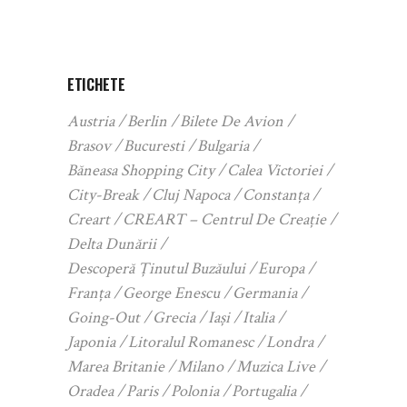
ETICHETE
Austria
Berlin
Bilete De Avion
Brasov
Bucuresti
Bulgaria
Băneasa Shopping City
Calea Victoriei
City-Break
Cluj Napoca
Constanța
Creart
CREART – Centrul De Creație
Delta Dunării
Descoperă Ținutul Buzăului
Europa
Franța
George Enescu
Germania
Going-Out
Grecia
Iași
Italia
Japonia
Litoralul Romanesc
Londra
Marea Britanie
Milano
Muzica Live
Oradea
Paris
Polonia
Portugalia