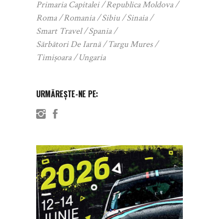
Primaria Capitalei
Republica Moldova
Roma
Romania
Sibiu
Sinaia
Smart Travel
Spania
Sărbători De Iarnă
Targu Mures
Timișoara
Ungaria
URMĂREȘTE-NE PE: