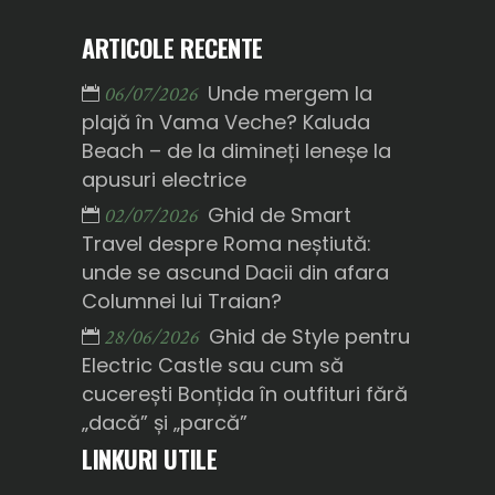
ARTICOLE RECENTE
Unde mergem la
06/07/2026
plajă în Vama Veche? Kaluda
Beach – de la dimineți leneșe la
apusuri electrice
Ghid de Smart
02/07/2026
Travel despre Roma neștiută:
unde se ascund Dacii din afara
Columnei lui Traian?
Ghid de Style pentru
28/06/2026
Electric Castle sau cum să
cucerești Bonțida în outfituri fără
„dacă” și „parcă”
LINKURI UTILE