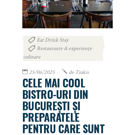
Eat Drink Stay
,
Restaurante & experiențe
culinare
25/06/2025
de
Tzakis
CELE MAI COOL
BISTRO-URI DIN
BUCUREȘTI ȘI
PREPARATELE
PENTRU CARE SUNT