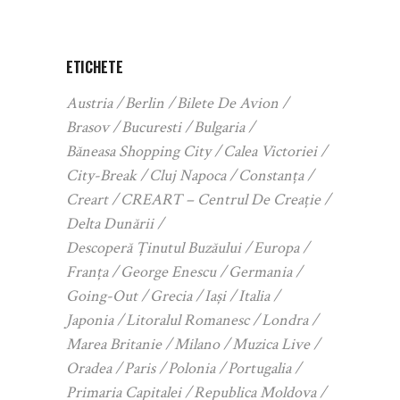
ETICHETE
Austria
Berlin
Bilete De Avion
Brasov
Bucuresti
Bulgaria
Băneasa Shopping City
Calea Victoriei
City-Break
Cluj Napoca
Constanța
Creart
CREART – Centrul De Creație
Delta Dunării
Descoperă Ținutul Buzăului
Europa
Franța
George Enescu
Germania
Going-Out
Grecia
Iași
Italia
Japonia
Litoralul Romanesc
Londra
Marea Britanie
Milano
Muzica Live
Oradea
Paris
Polonia
Portugalia
Primaria Capitalei
Republica Moldova