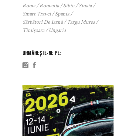
Roma
Romania
Sibiu
Sinaia
Smart Travel
Spania
Sărbători De Iarnă
Targu Mures
Timișoara
Ungaria
URMĂREȘTE-NE PE: