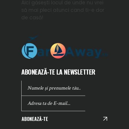
Aici găsești locul de unde nu vrei
să mai pleci atunci cand ti-e dor
de casă!
ABONEAZĂ-TE LA NEWSLETTER
ABONEAZĂ-TE