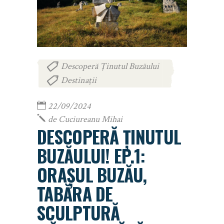
Descoperă Ținutul Buzăului
,
Destinații
22/09/2024
de
Cuciureanu Mihai
DESCOPERĂ ȚINUTUL
BUZĂULUI! EP.1:
ORAȘUL BUZĂU,
TABĂRA DE
SCULPTURĂ