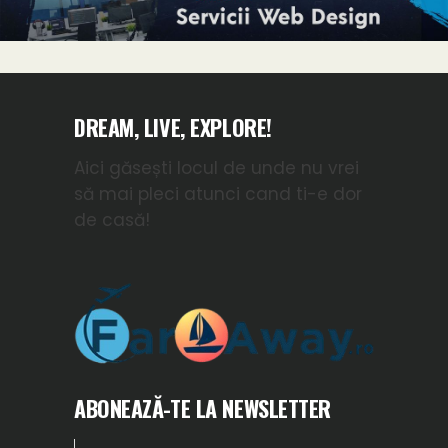
DREAM, LIVE, EXPLORE!
Aici găsești locul de unde nu vrei
să mai pleci atunci cand ti-e dor
de casă!
ABONEAZĂ-TE LA NEWSLETTER