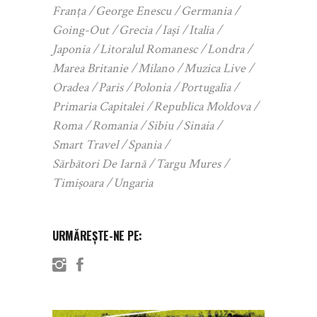
Franța
George Enescu
Germania
Going-Out
Grecia
Iași
Italia
Japonia
Litoralul Romanesc
Londra
Marea Britanie
Milano
Muzica Live
Oradea
Paris
Polonia
Portugalia
Primaria Capitalei
Republica Moldova
Roma
Romania
Sibiu
Sinaia
Smart Travel
Spania
Sărbători De Iarnă
Targu Mures
Timișoara
Ungaria
URMĂREȘTE-NE PE: