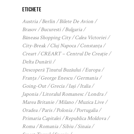
ETICHETE
Austria
Berlin
Bilete De Avion
Brasov
Bucuresti
Bulgaria
Băneasa Shopping City
Calea Victoriei
City-Break
Cluj Napoca
Constanța
Creart
CREART – Centrul De Creație
Delta Dunării
Descoperă Ținutul Buzăului
Europa
Franța
George Enescu
Germania
Going-Out
Grecia
Iași
Italia
Japonia
Litoralul Romanesc
Londra
Marea Britanie
Milano
Muzica Live
Oradea
Paris
Polonia
Portugalia
Primaria Capitalei
Republica Moldova
Roma
Romania
Sibiu
Sinaia