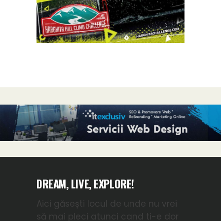
DREAM, LIVE, EXPLORE!
Aici găsești locul de unde nu vrei
să mai pleci atunci cand ti-e dor