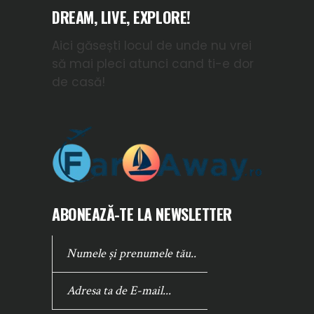
DREAM, LIVE, EXPLORE!
Aici găsești locul de unde nu vrei
să mai pleci atunci cand ti-e dor
de casă!
ABONEAZĂ-TE LA NEWSLETTER