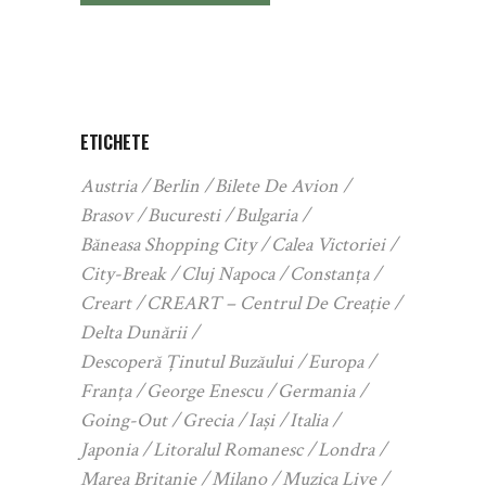
ETICHETE
Austria
Berlin
Bilete De Avion
Brasov
Bucuresti
Bulgaria
Băneasa Shopping City
Calea Victoriei
City-Break
Cluj Napoca
Constanța
Creart
CREART – Centrul De Creație
Delta Dunării
Descoperă Ținutul Buzăului
Europa
Franța
George Enescu
Germania
Going-Out
Grecia
Iași
Italia
Japonia
Litoralul Romanesc
Londra
Marea Britanie
Milano
Muzica Live