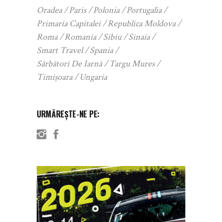
Oradea
Paris
Polonia
Portugalia
Primaria Capitalei
Republica Moldova
Roma
Romania
Sibiu
Sinaia
Smart Travel
Spania
Sărbători De Iarnă
Targu Mures
Timișoara
Ungaria
URMĂREȘTE-NE PE: