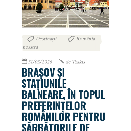
Destinații
România
,
noastră
31/03/2026
de
Tzakis
BRAȘOV ȘI
STAȚIUNILE
BALNEARE, ÎN TOPUL
PREFERINȚELOR
ROMÂNILOR PENTRU
SĂRBĂTORILE DE