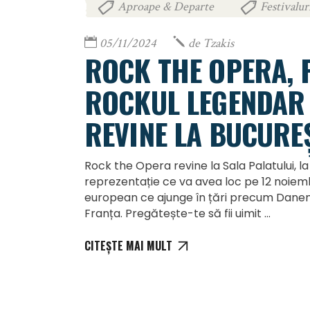
Aproape & Departe
Festivalur
,
05/11/2024
de
Tzakis
ROCK THE OPERA, 
ROCKUL LEGENDAR 
REVINE LA BUCUREȘ
Rock the Opera revine la Sala Palatului, l
reprezentație ce va avea loc pe 12 noiem
european ce ajunge în țări precum Danema
Franța. Pregătește-te să fii uimit
CITEȘTE MAI MULT