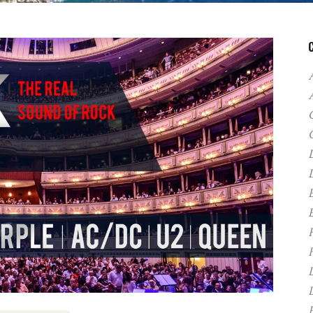
A
C
D
F
H
P