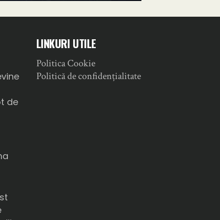
LINKURI UTILE
Politica Cookie
a
Politică de confidențialitate
evine
ot de
ma
u
st
e