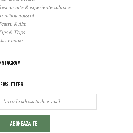
Restaurante & experiențe culinare
România noastră
Teatru & film
Tips & Trips
Vacay books
INSTAGRAM
NEWSLETTER
ABONEAZĂ-TE