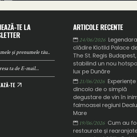
EAZĂ-TE LA
ARTICOLE RECENTE
LETTER
Legendar
24/06/2026
clădire Klotild Palace d
The St. Regis Budapest,
stabilind un nou hotsp
lux pe Dunăre
Experiențe
21/06/2026
AZĂ-TE
dincolo de o simplă
degustare de vin în ini
faimoasei regiuni Deal
Mare
Cum au fo
19/06/2026
restaurate și rearanjat