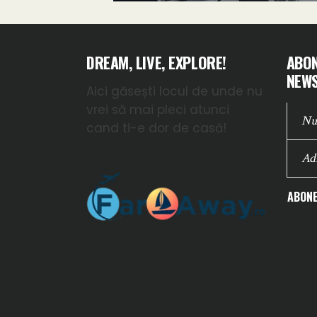
DREAM, LIVE, EXPLORE!
ABON
NEWS
Aici găsești locul de unde nu
vrei să mai pleci atunci
cand ti-e dor de casă!
ABONE