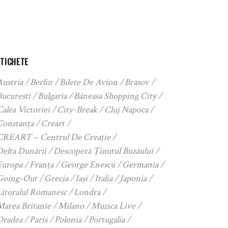
ETICHETE
Austria
Berlin
Bilete De Avion
Brasov
Bucuresti
Bulgaria
Băneasa Shopping City
alea Victoriei
City-Break
Cluj Napoca
Constanța
Creart
CREART – Centrul De Creație
Delta Dunării
Descoperă Ținutul Buzăului
Europa
Franța
George Enescu
Germania
Going-Out
Grecia
Iași
Italia
Japonia
Litoralul Romanesc
Londra
Marea Britanie
Milano
Muzica Live
Oradea
Paris
Polonia
Portugalia