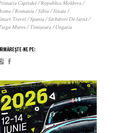
rimaria Capitalei
Republica Moldova
Roma
Romania
Sibiu
Sinaia
Smart Travel
Spania
Sărbători De Iarnă
Targu Mures
Timișoara
Ungaria
URMĂREȘTE-NE PE: