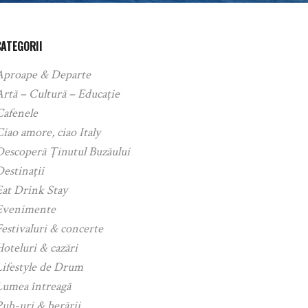
CATEGORII
Aproape & Departe
rtă – Cultură – Educație
Cafenele
iao amore, ciao Italy
Descoperă Ținutul Buzăului
estinații
Eat Drink Stay
Evenimente
estivaluri & concerte
oteluri & cazări
Lifestyle de Drum
Lumea întreagă
ub-uri & berării