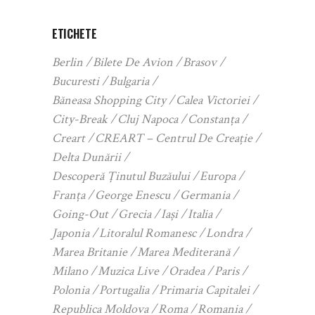
ETICHETE
Berlin
Bilete De Avion
Brasov
Bucuresti
Bulgaria
Băneasa Shopping City
Calea Victoriei
City-Break
Cluj Napoca
Constanța
Creart
CREART – Centrul De Creație
Delta Dunării
Descoperă Ținutul Buzăului
Europa
Franța
George Enescu
Germania
Going-Out
Grecia
Iași
Italia
Japonia
Litoralul Romanesc
Londra
Marea Britanie
Marea Mediterană
Milano
Muzica Live
Oradea
Paris
Polonia
Portugalia
Primaria Capitalei
Republica Moldova
Roma
Romania