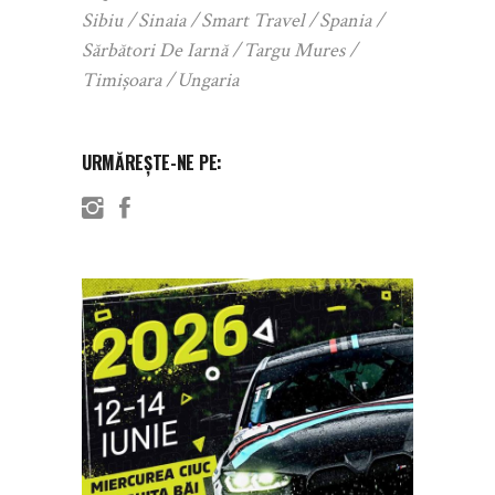
Sibiu
Sinaia
Smart Travel
Spania
Sărbători De Iarnă
Targu Mures
Timișoara
Ungaria
URMĂREȘTE-NE PE: