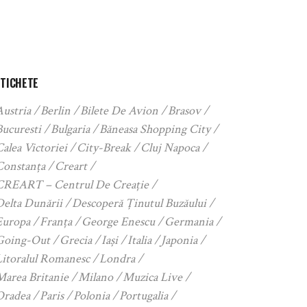
ETICHETE
Austria
Berlin
Bilete De Avion
Brasov
Bucuresti
Bulgaria
Băneasa Shopping City
alea Victoriei
City-Break
Cluj Napoca
Constanța
Creart
CREART – Centrul De Creație
Delta Dunării
Descoperă Ținutul Buzăului
Europa
Franța
George Enescu
Germania
Going-Out
Grecia
Iași
Italia
Japonia
Litoralul Romanesc
Londra
Marea Britanie
Milano
Muzica Live
Oradea
Paris
Polonia
Portugalia