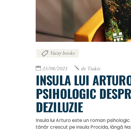
Vacay books
25/08/2025
de
Tzakis
INSULA LUI ARTUR
PSIHOLOGIC DESPR
DEZILUZIE
Insula lui Arturo este un roman psihologi
tânăr crescut pe insula Procida, lângă Nap