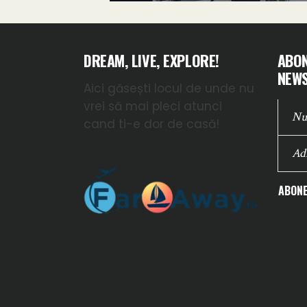
DREAM, LIVE, EXPLORE!
ABON
NEWS
Aici găsești locul de unde nu
vrei să mai pleci atunci
cand ti-e dor de casă!
ABONE