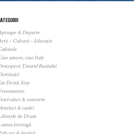
CATEGORII
Aproape & Departe
rtă – Cultură – Educație
Cafenele
iao amore, ciao Italy
Descoperă Ținutul Buzăului
estinații
Eat Drink Stay
Evenimente
estivaluri & concerte
oteluri & cazări
Lifestyle de Drum
Lumea întreagă
ub-uri & berării