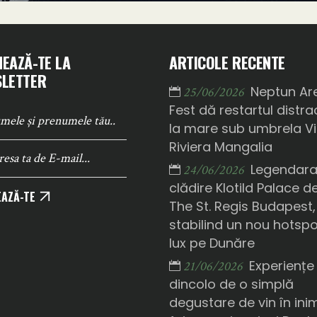
EAZĂ-TE LA
ARTICOLE RECENTE
LETTER
Neptun Ar
25/06/2026
Fest dă restartul distrac
la mare sub umbrela Vi
Riviera Mangalia
Legendar
24/06/2026
clădire Klotild Palace d
AZĂ-TE
The St. Regis Budapest,
stabilind un nou hotsp
lux pe Dunăre
Experiențe
21/06/2026
dincolo de o simplă
degustare de vin în ini