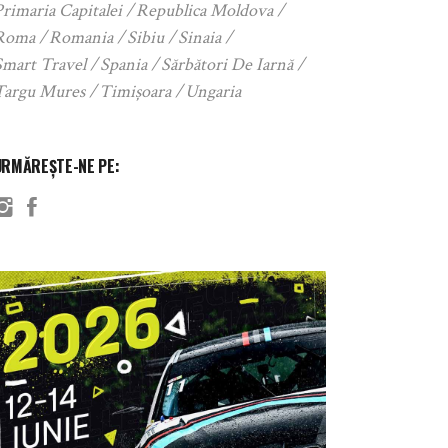
rimaria Capitalei
Republica Moldova
Roma
Romania
Sibiu
Sinaia
Smart Travel
Spania
Sărbători De Iarnă
Targu Mures
Timișoara
Ungaria
URMĂREȘTE-NE PE: