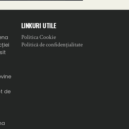
LINKURI UTILE
Politica Cookie
ena
Politică de confidențialitate
ției
sit
a
evine
ot de
ma