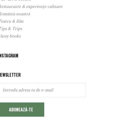
Restaurante & experiențe culinare
România noastră
Teatru & film
Tips & Trips
Vacay books
INSTAGRAM
NEWSLETTER
ABONEAZĂ-TE