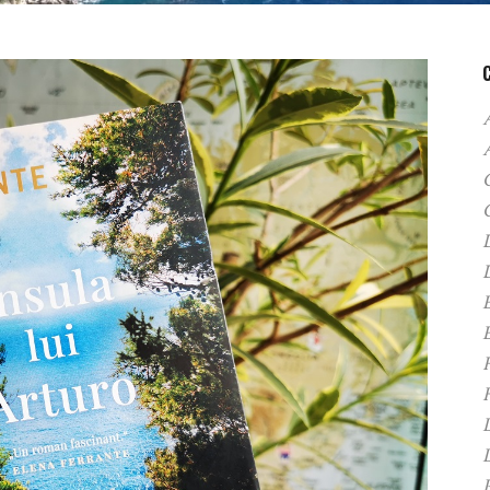
A
C
D
F
H
P