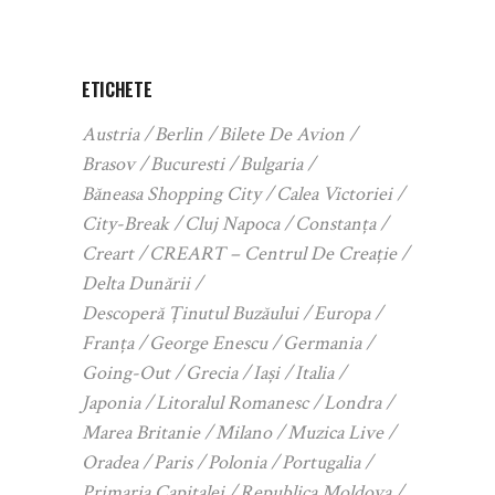
ETICHETE
Austria
Berlin
Bilete De Avion
Brasov
Bucuresti
Bulgaria
Băneasa Shopping City
Calea Victoriei
City-Break
Cluj Napoca
Constanța
Creart
CREART – Centrul De Creație
Delta Dunării
Descoperă Ținutul Buzăului
Europa
Franța
George Enescu
Germania
Going-Out
Grecia
Iași
Italia
Japonia
Litoralul Romanesc
Londra
Marea Britanie
Milano
Muzica Live
Oradea
Paris
Polonia
Portugalia
Primaria Capitalei
Republica Moldova