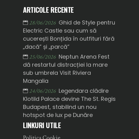
ARTICOLE RECENTE
Ghid de Style pentru
28/06/2026
Electric Castle sau cum să
cucerești Bonțida în outfituri fără
„dacă” și „parcă”
Neptun Arena Fest
25/06/2026
dă restartul distracției la mare
sub umbrela Visit Riviera
Mangalia
Legendara clădire
24/06/2026
Klotild Palace devine The St. Regis
Budapest, stabilind un nou
hotspot de lux pe Dunăre
LINKURI UTILE
Politica Cookie