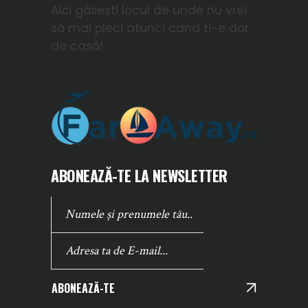
Aici găsești locul de unde nu vrei
să mai pleci atunci cand ti-e dor
de casă!
ABONEAZĂ-TE LA NEWSLETTER
ABONEAZĂ-TE