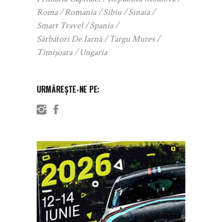
Roma
Romania
Sibiu
Sinaia
Smart Travel
Spania
Sărbători De Iarnă
Targu Mures
Timișoara
Ungaria
URMĂREȘTE-NE PE: