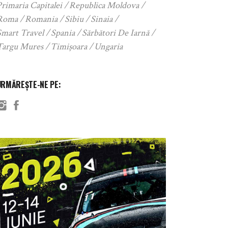
rimaria Capitalei
Republica Moldova
Roma
Romania
Sibiu
Sinaia
Smart Travel
Spania
Sărbători De Iarnă
Targu Mures
Timișoara
Ungaria
URMĂREȘTE-NE PE: