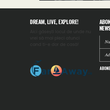
DREAM, LIVE, EXPLORE!
ABON
NEWS
Aici găsești locul de unde nu
vrei să mai pleci atunci
cand ti-e dor de casă!
ABONE