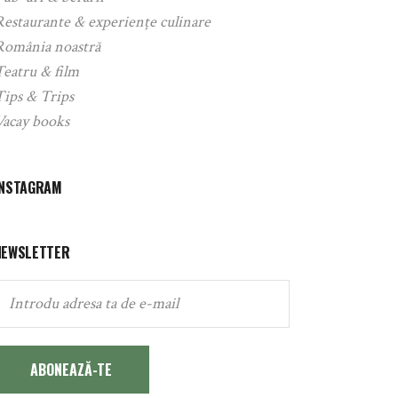
Restaurante & experiențe culinare
România noastră
Teatru & film
Tips & Trips
Vacay books
INSTAGRAM
NEWSLETTER
ABONEAZĂ-TE