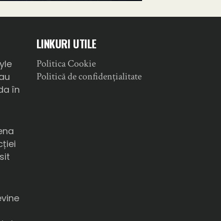
LINKURI UTILE
Politica Cookie
yle
Politică de confidențialitate
sau
da în
ena
ției
sit
a
evine