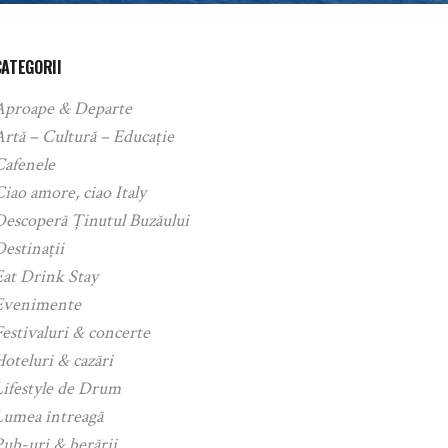
CATEGORII
Aproape & Departe
rtă – Cultură – Educație
Cafenele
iao amore, ciao Italy
Descoperă Ținutul Buzăului
estinații
Eat Drink Stay
Evenimente
estivaluri & concerte
oteluri & cazări
Lifestyle de Drum
Lumea întreagă
ub-uri & berării