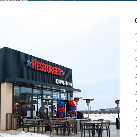
A
C
D
F
H
P