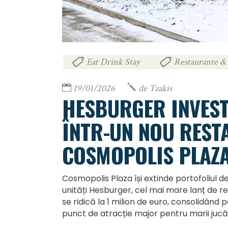
Eat Drink Stay
Restaurante & 
,
19/01/2026
de
Tzakis
HESBURGER INVEST
ÎNTR-UN NOU REST
COSMOPOLIS PLAZ
Cosmopolis Plaza își extinde portofoliul d
unități Hesburger, cel mai mare lanț de re
se ridică la 1 milion de euro, consolidând 
punct de atracție major pentru marii jucă