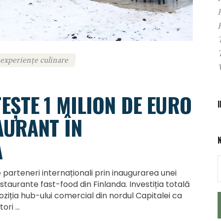
experiențe culinare
EȘTE 1 MILION DE EURO
AURANT ÎN
A
e parteneri internaționali prin inaugurarea unei
staurante fast-food din Finlanda. Investiția totală
poziția hub-ului comercial din nordul Capitalei ca
tori