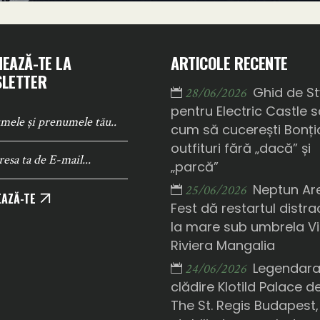
EAZĂ-TE LA
ARTICOLE RECENTE
LETTER
Ghid de St
28/06/2026
pentru Electric Castle 
cum să cucerești Bonți
outfituri fără „dacă” și
„parcă”
Neptun Ar
25/06/2026
AZĂ-TE
Fest dă restartul distrac
la mare sub umbrela Vi
Riviera Mangalia
Legendar
24/06/2026
clădire Klotild Palace d
The St. Regis Budapest,