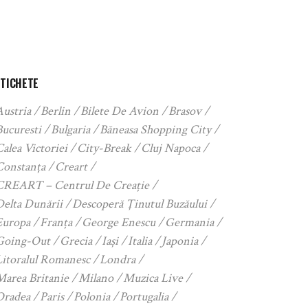
ETICHETE
Austria
Berlin
Bilete De Avion
Brasov
Bucuresti
Bulgaria
Băneasa Shopping City
alea Victoriei
City-Break
Cluj Napoca
Constanța
Creart
CREART – Centrul De Creație
Delta Dunării
Descoperă Ținutul Buzăului
Europa
Franța
George Enescu
Germania
Going-Out
Grecia
Iași
Italia
Japonia
Litoralul Romanesc
Londra
Marea Britanie
Milano
Muzica Live
Oradea
Paris
Polonia
Portugalia