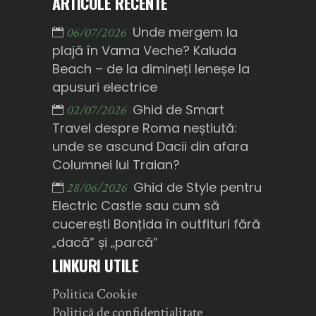
ARTICOLE RECENTE
Unde mergem la
06/07/2026
plajă în Vama Veche? Kaluda
Beach – de la dimineți leneșe la
apusuri electrice
Ghid de Smart
02/07/2026
Travel despre Roma neștiută:
unde se ascund Dacii din afara
Columnei lui Traian?
Ghid de Style pentru
28/06/2026
Electric Castle sau cum să
cucerești Bonțida în outfituri fără
„dacă” și „parcă”
LINKURI UTILE
Politica Cookie
Politică de confidențialitate