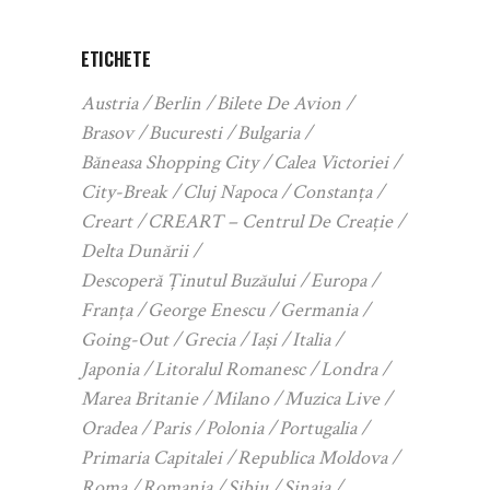
ETICHETE
Austria
Berlin
Bilete De Avion
Brasov
Bucuresti
Bulgaria
Băneasa Shopping City
Calea Victoriei
City-Break
Cluj Napoca
Constanța
Creart
CREART – Centrul De Creație
Delta Dunării
Descoperă Ținutul Buzăului
Europa
Franța
George Enescu
Germania
Going-Out
Grecia
Iași
Italia
Japonia
Litoralul Romanesc
Londra
Marea Britanie
Milano
Muzica Live
Oradea
Paris
Polonia
Portugalia
Primaria Capitalei
Republica Moldova
Roma
Romania
Sibiu
Sinaia