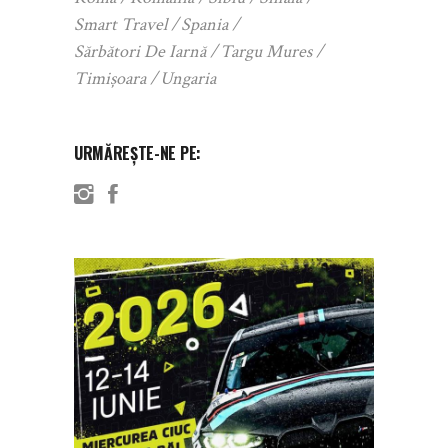
Smart Travel
Spania
Sărbători De Iarnă
Targu Mures
Timișoara
Ungaria
URMĂREȘTE-NE PE: