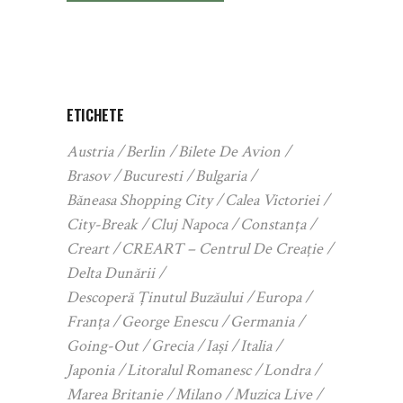
ETICHETE
Austria
Berlin
Bilete De Avion
Brasov
Bucuresti
Bulgaria
Băneasa Shopping City
Calea Victoriei
City-Break
Cluj Napoca
Constanța
Creart
CREART – Centrul De Creație
Delta Dunării
Descoperă Ținutul Buzăului
Europa
Franța
George Enescu
Germania
Going-Out
Grecia
Iași
Italia
Japonia
Litoralul Romanesc
Londra
Marea Britanie
Milano
Muzica Live