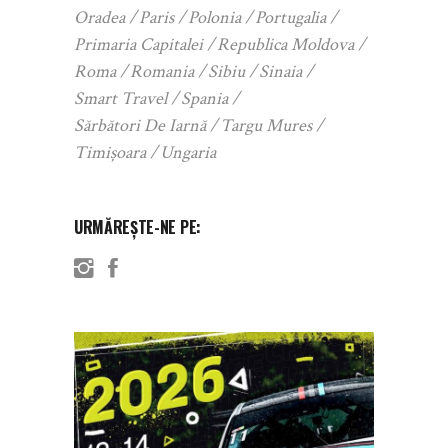
Oradea
Paris
Polonia
Portugalia
Primaria Capitalei
Republica Moldova
Roma
Romania
Sibiu
Sinaia
Smart Travel
Spania
Sărbători De Iarnă
Targu Mures
Timișoara
Ungaria
URMĂREȘTE-NE PE: