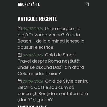
ABONEAZĂ-TE
ARTICOLE RECENTE
Unde mergem la
06/07/2026
plajă în Vama Veche? Kaluda
Beach – de la dimineți leneșe la
apusuri electrice
Ghid de Smart
02/07/2026
Travel despre Roma neștiută:
unde se ascund Dacii din afara
Columnei lui Traian?
Ghid de Style pentru
28/06/2026
Electric Castle sau cum să
cucerești Bonțida în outfituri fără
„dacă” și „parcă”