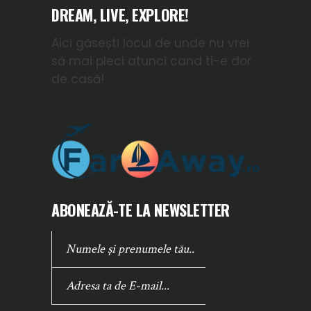
DREAM, LIVE, EXPLORE!
Aici găsești locul de unde nu vrei
să mai pleci atunci cand ti-e dor
de casă!
ABONEAZĂ-TE LA NEWSLETTER