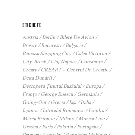
ETICHETE
Austria
Berlin
Bilete De Avion
Brasov
Bucuresti
Bulgaria
Băneasa Shopping City
Calea Victoriei
City-Break
Cluj Napoca
Constanța
Creart
CREART – Centrul De Creație
Delta Dunării
Descoperă Ținutul Buzăului
Europa
Franța
George Enescu
Germania
Going-Out
Grecia
Iași
Italia
Japonia
Litoralul Romanesc
Londra
Marea Britanie
Milano
Muzica Live
Oradea
Paris
Polonia
Portugalia
Primaria Capitalei
Republica Moldova