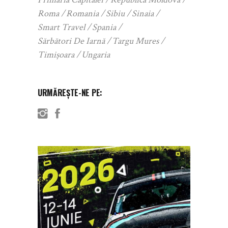
Roma
Romania
Sibiu
Sinaia
Smart Travel
Spania
Sărbători De Iarnă
Targu Mures
Timișoara
Ungaria
URMĂREȘTE-NE PE: