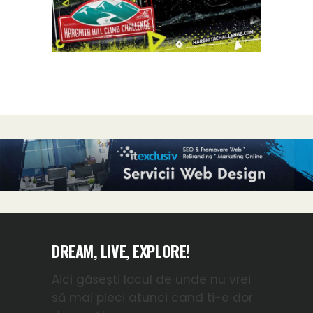
DREAM, LIVE, EXPLORE!
Aici găsești locul de unde nu vrei
să mai pleci atunci cand ti-e dor