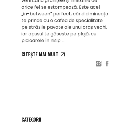
verii când granițele și limitările de
orice fel se estompează. Este acel
„in-between” perfect, când dimineața
te prinde cu o cafea de specialitate
pe străzile pavate ale unui oraș vechi,
iar apusul te găsește pe plajă, cu
picioarele în nisip
CITEȘTE MAI MULT
CATEGORII