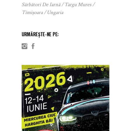
Sărbători De Iarnă
Targu Mures
Timișoara
Ungaria
URMĂREȘTE-NE PE: