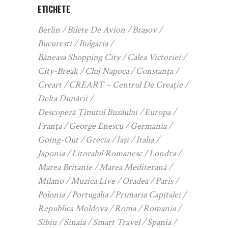
ETICHETE
Berlin
Bilete De Avion
Brasov
Bucuresti
Bulgaria
Băneasa Shopping City
Calea Victoriei
City-Break
Cluj Napoca
Constanța
Creart
CREART – Centrul De Creație
Delta Dunării
Descoperă Ținutul Buzăului
Europa
Franța
George Enescu
Germania
Going-Out
Grecia
Iași
Italia
Japonia
Litoralul Romanesc
Londra
Marea Britanie
Marea Mediterană
Milano
Muzica Live
Oradea
Paris
Polonia
Portugalia
Primaria Capitalei
Republica Moldova
Roma
Romania
Sibiu
Sinaia
Smart Travel
Spania