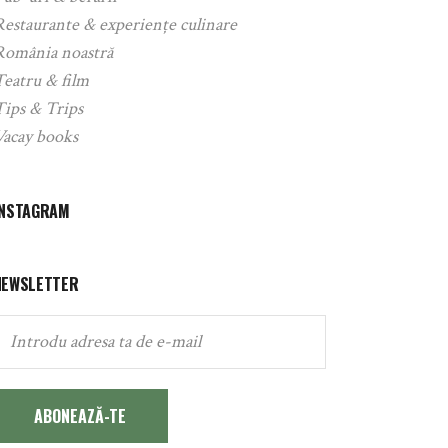
Restaurante & experiențe culinare
România noastră
Teatru & film
Tips & Trips
Vacay books
INSTAGRAM
NEWSLETTER
ABONEAZĂ-TE