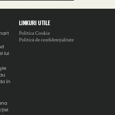
LINKURI UTILE
Politica Cookie
mart
Politică de confidențialitate
nd
i lui
yle
sau
da în
ena
ției