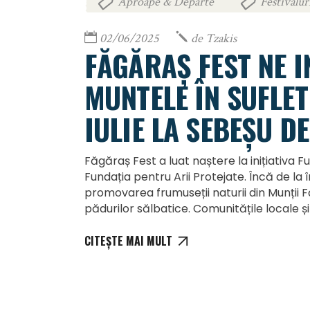
Aproape & Departe
Festivalur
,
02/06/2025
de
Tzakis
FĂGĂRAȘ FEST NE 
MUNTELE ÎN SUFLET
IULIE LA SEBEȘU DE
Făgăraș Fest a luat naștere la inițiativa 
Fundația pentru Arii Protejate. Încă de la 
promovarea frumuseții naturii din Munții F
pădurilor sălbatice. Comunitățile locale și
CITEȘTE MAI MULT