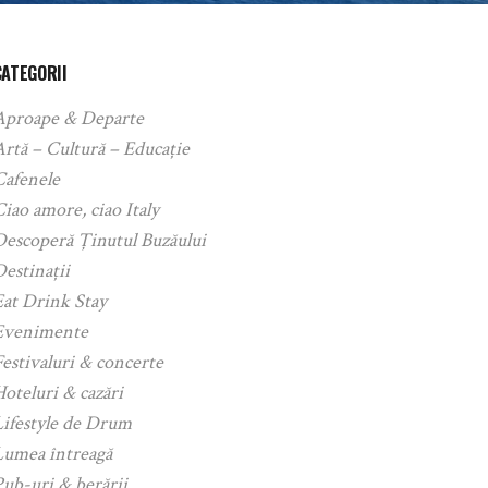
CATEGORII
Aproape & Departe
rtă – Cultură – Educație
Cafenele
iao amore, ciao Italy
Descoperă Ținutul Buzăului
estinații
Eat Drink Stay
Evenimente
estivaluri & concerte
oteluri & cazări
Lifestyle de Drum
Lumea întreagă
ub-uri & berării