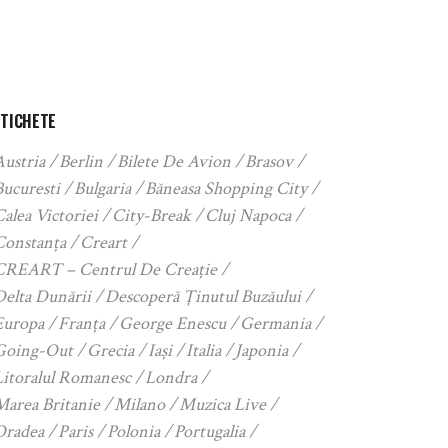
ETICHETE
Austria
Berlin
Bilete De Avion
Brasov
Bucuresti
Bulgaria
Băneasa Shopping City
alea Victoriei
City-Break
Cluj Napoca
Constanța
Creart
CREART – Centrul De Creație
Delta Dunării
Descoperă Ținutul Buzăului
Europa
Franța
George Enescu
Germania
Going-Out
Grecia
Iași
Italia
Japonia
Litoralul Romanesc
Londra
Marea Britanie
Milano
Muzica Live
Oradea
Paris
Polonia
Portugalia