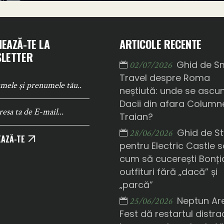
EAZĂ-TE LA
ARTICOLE RECENTE
LETTER
Ghid de S
02/07/2026
Travel despre Roma
neștiută: unde se ascu
Dacii din afara Columne
Traian?
Ghid de St
28/06/2026
AZĂ-TE
pentru Electric Castle 
cum să cucerești Bonți
outfituri fără „dacă” și
„parcă”
Neptun Ar
25/06/2026
Fest dă restartul distrac