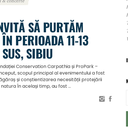
i & concerte
INVITĂ SĂ PURTĂM
 ÎN PERIOADA 11-13
 SUS, SIBIU
Fundației Conservation Carpathia și ProPark –
început, scopul principal al evenimentului a fost
ăgăraș și conștientizarea necesității protejării
 natura În același timp, au fost