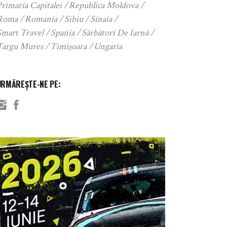
rimaria Capitalei
Republica Moldova
Roma
Romania
Sibiu
Sinaia
Smart Travel
Spania
Sărbători De Iarnă
Targu Mures
Timișoara
Ungaria
URMĂREȘTE-NE PE: