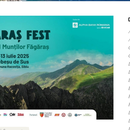
A
C
D
F
H
P