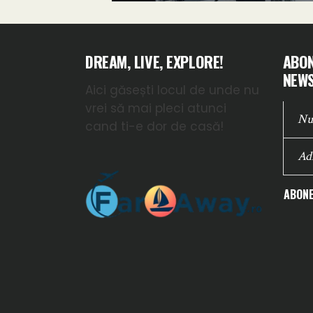
DREAM, LIVE, EXPLORE!
ABON
NEWS
Aici găsești locul de unde nu
vrei să mai pleci atunci
cand ti-e dor de casă!
ABONE