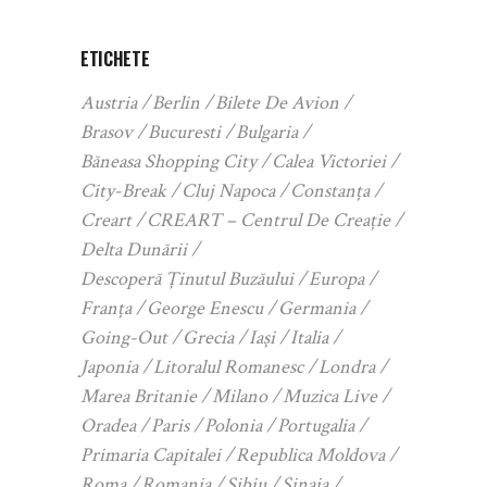
ETICHETE
Austria
Berlin
Bilete De Avion
Brasov
Bucuresti
Bulgaria
Băneasa Shopping City
Calea Victoriei
City-Break
Cluj Napoca
Constanța
Creart
CREART – Centrul De Creație
Delta Dunării
Descoperă Ținutul Buzăului
Europa
Franța
George Enescu
Germania
Going-Out
Grecia
Iași
Italia
Japonia
Litoralul Romanesc
Londra
Marea Britanie
Milano
Muzica Live
Oradea
Paris
Polonia
Portugalia
Primaria Capitalei
Republica Moldova
Roma
Romania
Sibiu
Sinaia