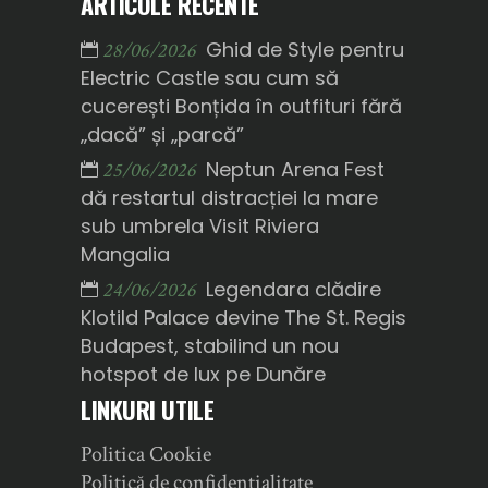
ARTICOLE RECENTE
Ghid de Style pentru
28/06/2026
Electric Castle sau cum să
cucerești Bonțida în outfituri fără
„dacă” și „parcă”
Neptun Arena Fest
25/06/2026
dă restartul distracției la mare
sub umbrela Visit Riviera
Mangalia
Legendara clădire
24/06/2026
Klotild Palace devine The St. Regis
Budapest, stabilind un nou
hotspot de lux pe Dunăre
LINKURI UTILE
Politica Cookie
Politică de confidențialitate