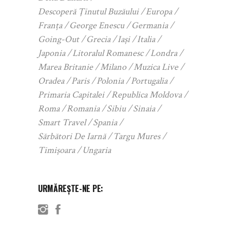
Descoperă Ținutul Buzăului
Europa
Franța
George Enescu
Germania
Going-Out
Grecia
Iași
Italia
Japonia
Litoralul Romanesc
Londra
Marea Britanie
Milano
Muzica Live
Oradea
Paris
Polonia
Portugalia
Primaria Capitalei
Republica Moldova
Roma
Romania
Sibiu
Sinaia
Smart Travel
Spania
Sărbători De Iarnă
Targu Mures
Timișoara
Ungaria
URMĂREȘTE-NE PE: