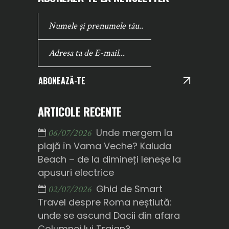
ABONEAZĂ-TE
ARTICOLE RECENTE
Unde mergem la
06/07/2026
plajă în Vama Veche? Kaluda
Beach – de la dimineți leneșe la
apusuri electrice
Ghid de Smart
02/07/2026
Travel despre Roma neștiută:
unde se ascund Dacii din afara
Columnei lui Traian?