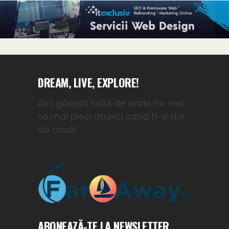
DREAM, LIVE, EXPLORE!
Aici găsești locul de unde nu vrei
să mai pleci atunci cand ti-e dor
de casă!
ABONEAZĂ-TE LA NEWSLETTER